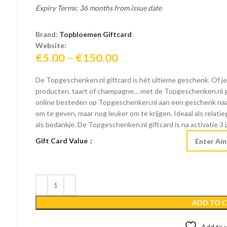
Expiry Terms: 36 months from issue date
Brand:
Topbloemen Giftcard
Website:
Price
€
5.00
–
€
150.00
range:
De Topgeschenken.nl giftcard is hét ultieme geschenk. Of je
€5.00
producten, taart of champagne… met de Topgeschenken.nl gift
through
online besteden op Topgeschenken.nl aan een geschenk naar
€150.00
om te geven, maar nog leuker om te krijgen. Ideaal als relat
als bedankje. De Topgeschenken.nl giftcard is na activatie 3 
Gift Card Value
ADD TO 
Add to w