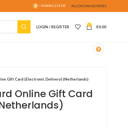
= €56081.21 EUR
ALL EXCHANGE RATES
0
LOGIN / REGISTER
€
0.00
ne Gift Card (Electronic Delivery) (Netherlands)
rd Online Gift Card
 (Netherlands)