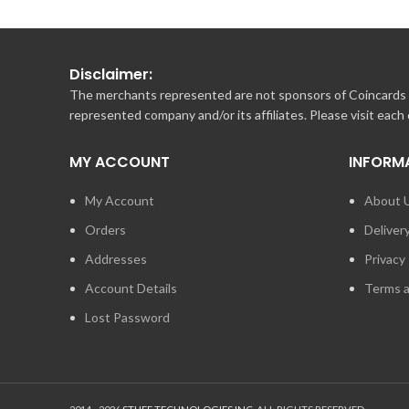
Disclaimer:
The merchants represented are not sponsors of Coincards o
represented company and/or its affiliates. Please visit each
MY ACCOUNT
INFORM
My Account
About 
Orders
Deliver
Addresses
Privacy 
Account Details
Terms a
Lost Password