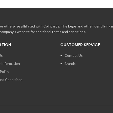
r otherwise affiliated with Coincards. The logos and other identifying
 company's website for additional terms and conditions.
ATION
CUSTOMER SERVICE
Us
Contact Us
y Information
Brands
Policy
nd Conditions