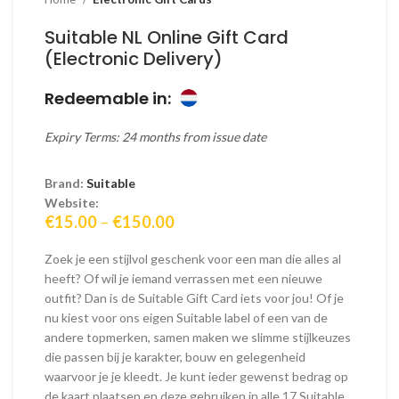
Suitable NL Online Gift Card
(Electronic Delivery)
Redeemable in:
Expiry Terms: 24 months from issue date
Brand:
Suitable
Website:
Price
€
15.00
–
€
150.00
range:
€15.00
Zoek je een stijlvol geschenk voor een man die alles al
through
heeft? Of wil je iemand verrassen met een nieuwe
€150.00
outfit? Dan is de Suitable Gift Card iets voor jou! Of je
nu kiest voor ons eigen Suitable label of een van de
andere topmerken, samen maken we slimme stijlkeuzes
die passen bij je karakter, bouw en gelegenheid
waarvoor je je kleedt. Je kunt ieder gewenst bedrag op
de kaart plaatsen en deze gebruiken in alle 17 Suitable