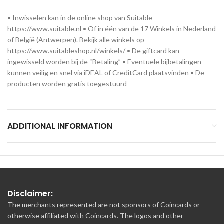
• Inwisselen kan in de online shop van Suitable
https://www.suitable.nl • Of in één van de 17 Winkels in Nederland
of België (Antwerpen). Bekijk alle winkels op
https://www.suitableshop.nl/winkels/ • De giftcard kan
ingewisseld worden bij de “Betaling” • Eventuele bijbetalingen
kunnen veilig en snel via iDEAL of CreditCard plaatsvinden • De
producten worden gratis toegestuurd
ADDITIONAL INFORMATION
Disclaimer:
The merchants represented are not sponsors of Coincards or
otherwise affiliated with Coincards. The logos and other