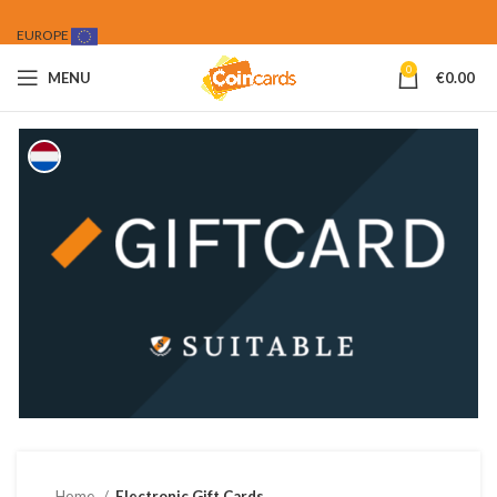
EUROPE
0
MENU
€
0.00
Home
Electronic Gift Cards