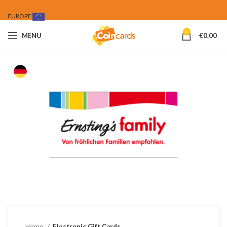
EUROPE
0
MENU
€
0.00
Home
Electronic Gift Cards