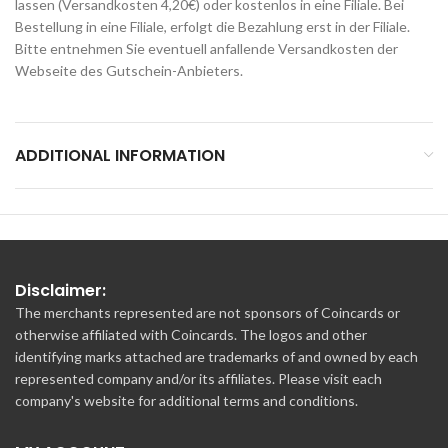
lassen (Versandkosten 4,20€) oder kostenlos in eine Filiale. Bei
Bestellung in eine Filiale, erfolgt die Bezahlung erst in der Filiale.
Bitte entnehmen Sie eventuell anfallende Versandkosten der
Webseite des Gutschein-Anbieters.
ADDITIONAL INFORMATION
Disclaimer:
The merchants represented are not sponsors of Coincards or
otherwise affiliated with Coincards. The logos and other
identifying marks attached are trademarks of and owned by each
represented company and/or its affiliates. Please visit each
company's website for additional terms and conditions.