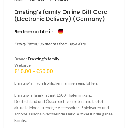
Ernsting’s family Online Gift Card
(Electronic Delivery) (Germany)
Redeemable in:
Expiry Terms: 36 months from issue date
Brand:
Ernsting's family
Website:
Price
€
10.00
–
€
50.00
range:
€10.00
Ernsting’s – von fröhlichen Familien empfohlen.
through
€50.00
Ernsting´s family ist mit 1500 Filialen in ganz
Deutschland und Österreich vertreten und bietet
aktuelle Mode, trendige Accessoires, Spielwaren und
schöne saisonal wechselnde Deko-Artikel für die ganze
Familie.