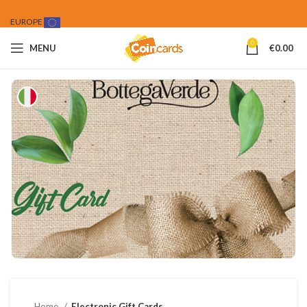
EUROPE
0
MENU
€
0.00
Home
Electronic Gift Cards