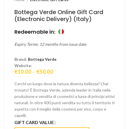
Bottega Verde Online Gift Card
(Electronic Delivery) (Italy)
Redeemable in:
Expiry Terms: 12 months from issue date
Brand:
Bottega Verde
Website:
Price
€
10.00
–
€
50.00
range:
€10.00
Cerchi un luogo dove la natura diventa bellezza? L’hai
through
trovato! È Bottega Verde, azienda leader in Italia nella
€50.00
produzione e vendita di cosmetici a base di principi attivi
naturali. In oltre 400 punti vendita su tutto il territorio ti
aspetta con il meglio della cosmesi per viso, corpo e
capelli.
GIFT CARD VALUE