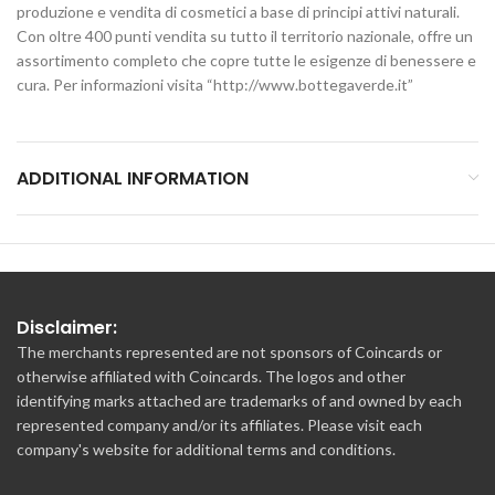
produzione e vendita di cosmetici a base di principi attivi naturali.
Con oltre 400 punti vendita su tutto il territorio nazionale, offre un
assortimento completo che copre tutte le esigenze di benessere e
cura. Per informazioni visita “http://www.bottegaverde.it”
ADDITIONAL INFORMATION
Disclaimer:
The merchants represented are not sponsors of Coincards or
otherwise affiliated with Coincards. The logos and other
identifying marks attached are trademarks of and owned by each
represented company and/or its affiliates. Please visit each
company's website for additional terms and conditions.