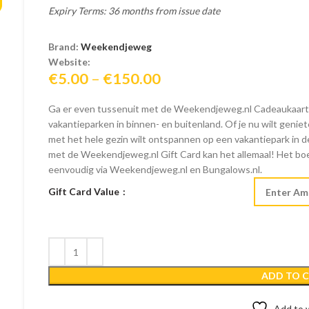
Expiry Terms: 36 months from issue date
Brand:
Weekendjeweg
Website:
Price
€
5.00
–
€
150.00
range:
Ga er even tussenuit met de Weekendjeweg.nl Cadeaukaart. 
€5.00
vakantieparken in binnen- en buitenland. Of je nu wilt geni
through
met het hele gezin wilt ontspannen op een vakantiepark in de
€150.00
met de Weekendjeweg.nl Gift Card kan het allemaal! Het boe
eenvoudig via Weekendjeweg.nl en Bungalows.nl.
Gift Card Value
ADD TO 
Add to w