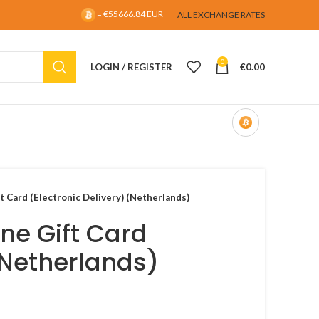
= €55666.84 EUR
ALL EXCHANGE RATES
0
LOGIN / REGISTER
€
0.00
 Card (Electronic Delivery) (Netherlands)
ne Gift Card
 (Netherlands)