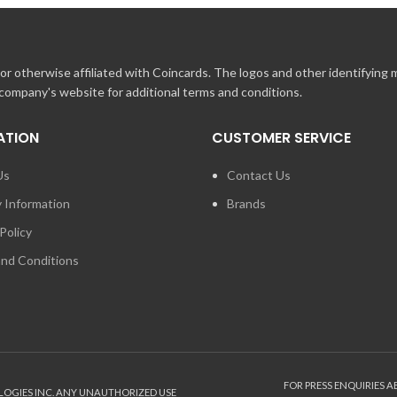
r otherwise affiliated with Coincards. The logos and other identifying
 company's website for additional terms and conditions.
ATION
CUSTOMER SERVICE
Us
Contact Us
y Information
Brands
Policy
nd Conditions
FOR PRESS ENQUIRIES 
LOGIES INC. ANY UNAUTHORIZED USE