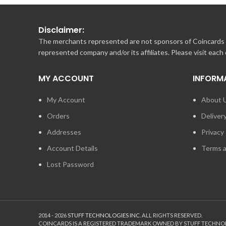
Disclaimer:
The merchants represented are not sponsors of Coincards o
represented company and/or its affiliates. Please visit each
MY ACCOUNT
INFORM
My Account
About 
Orders
Deliver
Addresses
Privacy 
Account Details
Terms a
Lost Password
2014 - 2026
STUFF TECHNOLOGIES INC.
ALL RIGHTS RESERVED.
COINCARDS
IS A REGISTERED TRADEMARK OWNED BY STUFF TECHNO