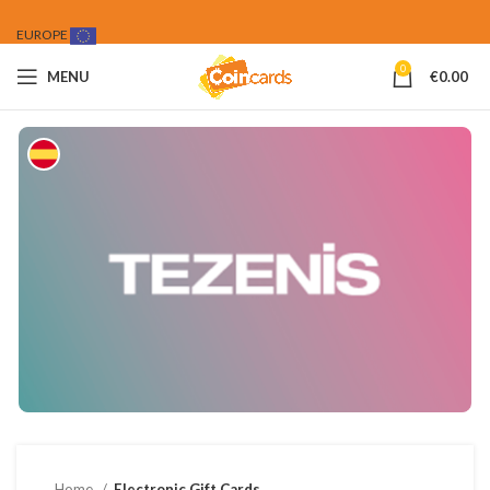
EUROPE
0
MENU
€
0.00
Home
Electronic Gift Cards