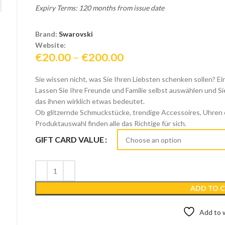
Expiry Terms: 120 months from issue date
Brand:
Swarovski
Website:
Price
€
20.00
–
€
200.00
range:
Sie wissen nicht, was Sie Ihren Liebsten schenken sollen? E
€20.00
Lassen Sie Ihre Freunde und Familie selbst auswählen und Si
through
das ihnen wirklich etwas bedeutet.
€200.00
Ob glitzernde Schmuckstücke, trendige Accessoires, Uhren o
Produktauswahl finden alle das Richtige für sich.
GIFT CARD VALUE
ADD TO 
Add to w