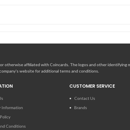
sen Schritten:
nzu
e dann auf „DEN CODE VERWENDEN“
r otherwise affiliated with Coincards. The logos and other identifying
 company's website for additional terms and conditions.
ATION
CUSTOMER SERVICE
Us
Contact Us
rten-Code (16 / 10 Ziffern) in das entsprechende Feld (an der Kasse) e
y Information
Brands
Policy
nd Conditions
enkkarte eingelöst wurde. Der Restbetrag wird entsprechend abgeändert