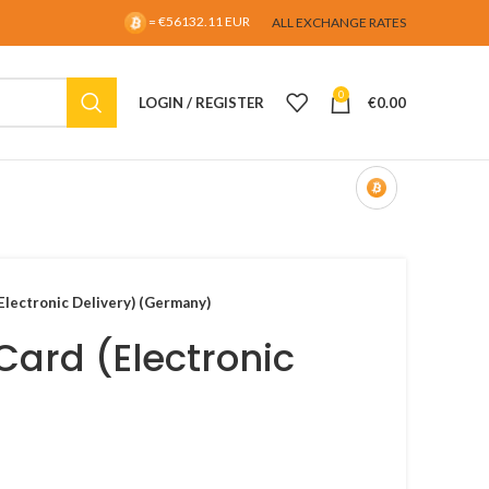
= €56132.11 EUR
ALL EXCHANGE RATES
0
LOGIN / REGISTER
€
0.00
Electronic Delivery) (Germany)
Card (Electronic