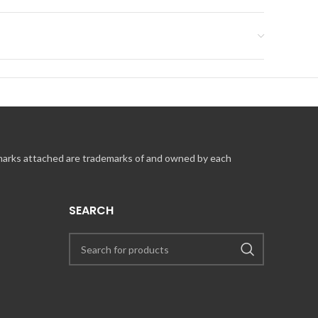
 marks attached are trademarks of and owned by each
SEARCH
in
.