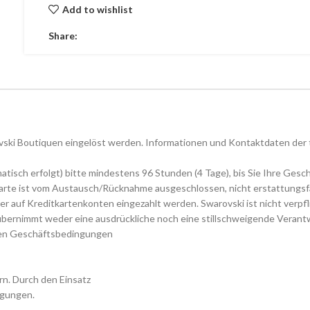
Add to wishlist
Share:
vski Boutiquen eingelöst werden. Informationen und Kontaktdaten der
atisch erfolgt) bitte mindestens 96 Stunden (4 Tage), bis Sie Ihre Gesc
arte ist vom Austausch/Rücknahme ausgeschlossen, nicht erstattungsfä
r auf Kreditkartenkonten eingezahlt werden. Swarovski ist nicht verpfl
übernimmt weder eine ausdrückliche noch eine stillschweigende Verant
igen Geschäftsbedingungen
ern. Durch den Einsatz
ngungen.