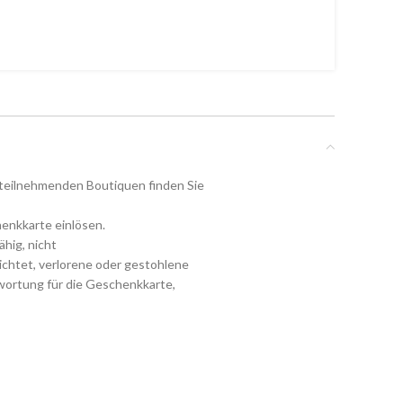
 teilnehmenden Boutiquen finden Sie
henkkarte einlösen.
hig, nicht
ichtet, verlorene oder gestohlene
wortung für die Geschenkkarte,