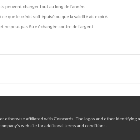
its peuvent changer tout au long de l’année.
ce que le crédit soit épuisé ou que la validité ait expiré.
 et ne peut pas être échangée contre de l’argent
ww.suitable.fr
ent”.
ent et en toute sécurité par iDEAL ou par carte de crédit.
r otherwise affiliated with Coincards. The logos and other identifying
 company's website for additional terms and conditions.