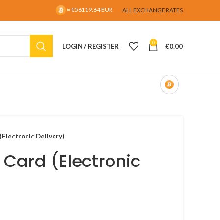
= €56119.64 EUR
ALL EXCHANGE RATES
0
LOGIN / REGISTER
€
0.00
(Electronic Delivery)
t Card (Electronic