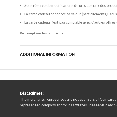
Sous réserve de modifications de prix. Les prix des produ
La carte cadeau conserve sa valeur (partiellement) jusqu’à 
La carte cadeau n’est pas cumulable avec d’autres offres
Redemption Instructions:
Utilisable dans la boutique en ligne de Suitable https://w
La carte-cadeau peut être échangée à la rubrique “Paiem
ADDITIONAL INFORMATION
Tout paiement supplémentaire peut être effectué rapidem
Les produits sont envoyés gratuitement
Disclaimer:
The merchants represented are not sponsors of Coincards o
represented company and/or its affiliates. Please visit each