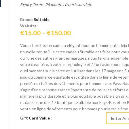
Expiry Terms: 24 months from issue date
Brand:
Suitable
Website:
Price
€
15.00
–
€
150.00
range:
Vous cherchez un cadeau élégant pour un homme qui a déjà 
€15.00
nouvelle tenue ? La carte cadeau Suitable est faite pour vou
through
ou l’une des autres grandes marques, nous ferons ensemble d
€150.00
votre caractère, à votre morphologie et à l’occasion pour laq
quel montant sur la carte et l’utiliser dans les 17 magasins Su
issu du commerce équitable est utilisé dans la ligne de vête
premières chaînes de vêtements pour hommes aux Pays-Bas à 
s’agit d’une reconnaissance importante de tous les efforts 
manière la plus durable et la plus équitable possible à un prix a
et dans l’une des 17 boutiques Suitable aux Pays-Bas et en Be
vente en ligne de vêtements pour hommes pour la troisième
Gift Card Value