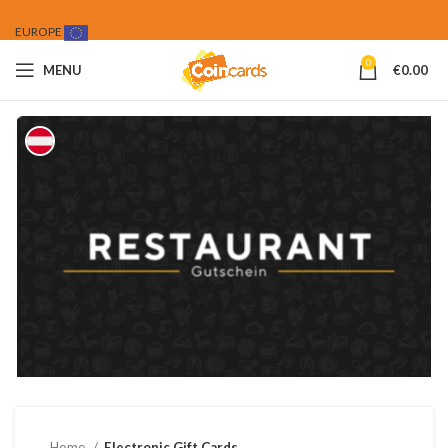
EUROPE
0
MENU
€
0.00
Home
Electronic Gift Cards