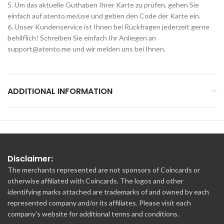
5. Um das aktuelle Guthaben Ihrer Karte zu prüfen, gehen Sie
einfach auf atento.me/use und geben den Code der Karte ein.
6. Unser Kundenservice ist Ihnen bei Rückfragen jederzeit gerne
behilflich! Schreiben Sie einfach Ihr Anliegen an
support@atento.me
und wir melden uns bei Ihnen.
ADDITIONAL INFORMATION
Disclaimer:
The merchants represented are not sponsors of Coincards or
otherwise affiliated with Coincards. The logos and other
identifying marks attached are trademarks of and owned by each
represented company and/or its affiliates. Please visit each
company's website for additional terms and conditions.