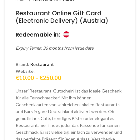
Restaurant Online Gift Card
(Electronic Delivery) (Austria)
Redeemable in:
Expiry Terms: 36 months from issue date
Brand:
Restaurant
Website:
Price
€
10.00
–
€
250.00
range:
€10.00
Unser ‘Restaurant-Gutschein’ ist das ideale Geschenk
through
für alle Feinschmecker! Mit ihm können
€250.00
Geschenkkarten von zahlreichen lokalen Restaurants
und Bars in ganz Deutschland aktiviert werden. Ob
gemütliches Café, trendiges Bistro oder elegantes
Restaurant, hier findet jeder das Passende für seinen
Geschmack. Er ist vielseitig, einfach zu verwenden und
das perfekte Präsent für jeden Anlass. Verschenke