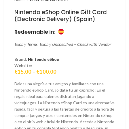
Nintendo eShop Online Gift Card
(Electronic Delivery) (Spain)
Redeemable in:
Expiry Terms: Expiry Unspecified – Check with Vendor
Brand:
Nintendo eShop
Website:
Price
€
15.00
–
€
100.00
range:
€15.00
Dales una alegría a tus amigos y familiares con una
through
Nintendo eShop Card, ¡o date tú un capricho! Es el
€100.00
regalo ideal para quienes disfrutan jugando a
videojuegos. La Nintendo eShop Card es una alternativa
rápida, fácil y segura a las tarjetas de crédito a la hora de
comprar juegos y otros contenidos en Nintendo eShop
o en el sitio web oficial de Nintendo. Accede a Nintendo
eShop en tu consola Nintendo Switch y descubre un