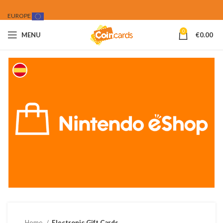
EUROPE
0
MENU
€
0.00
Home
Electronic Gift Cards