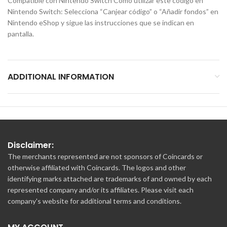
Compatible con Nintendo Switch Cómo utilizar este código en
Nintendo Switch: Selecciona “Canjear código” o “Añadir fondos” en
Nintendo eShop y sigue las instrucciones que se indican en
pantalla.
ADDITIONAL INFORMATION
Disclaimer:
The merchants represented are not sponsors of Coincards or
otherwise affiliated with Coincards. The logos and other
identifying marks attached are trademarks of and owned by each
represented company and/or its affiliates. Please visit each
company's website for additional terms and conditions.