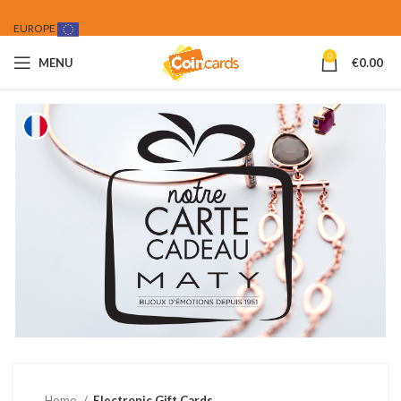
EUROPE
0
MENU
€
0.00
Home
Electronic Gift Cards