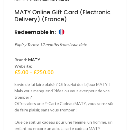
MATY Online Gift Card (Electronic
Delivery) (France)
Redeemable in:
Expiry Terms: 12 months from issue date
Brand:
MATY
Website:
Price
€
5.00
–
€
250.00
range:
€5.00
Envie de lui faire plaisir ? Offrez-lui des bijoux MATY !
through
Mais vous manquez d’idées ou vous avez peur de vos
€250.00
tromper ?
Offrez alors une E-Carte Cadeau MATY, vous serez sûr
de faire plaisir, sans vous tromper !
Que ce soit un cadeau pour une femme, un homme, un
enfant ou encore un ado, la carte cadeau MATY