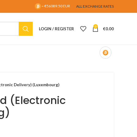
= €56089.50 EUR
ALL EXCHANGE RATES
0
LOGIN / REGISTER
€
0.00
ctronic Delivery) (Luxembourg)
d (Electronic
g)