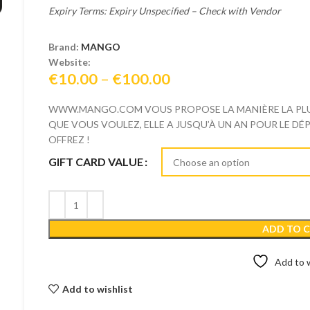
Expiry Terms: Expiry Unspecified – Check with Vendor
Brand:
MANGO
Website:
Price
€
10.00
–
€
100.00
range:
WWW.MANGO.COM VOUS PROPOSE LA MANIÈRE LA PLUS
€10.00
QUE VOUS VOULEZ, ELLE A JUSQU’À UN AN POUR LE D
through
OFFREZ !
€100.00
GIFT CARD VALUE
ADD TO 
Add to w
Add to wishlist