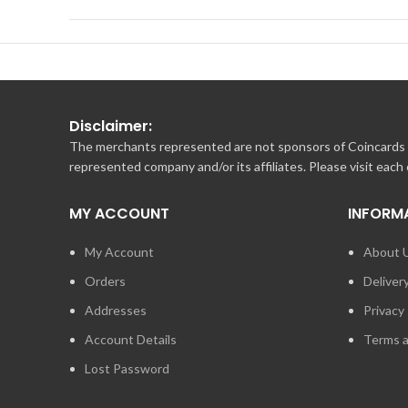
Disclaimer:
The merchants represented are not sponsors of Coincards o
represented company and/or its affiliates. Please visit each
MY ACCOUNT
INFORM
My Account
About 
Orders
Deliver
Addresses
Privacy 
Account Details
Terms a
Lost Password