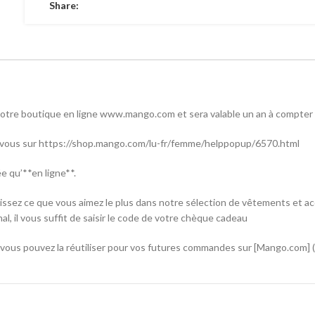
Share:
otre boutique en ligne www.mango.com et sera valable un an à compter d
z-vous sur https://shop.mango.com/lu-fr/femme/helppopup/6570.html
e qu’**en ligne**.
ssez ce que vous aimez le plus dans notre sélection de vêtements et acc
al, il vous suffit de saisir le code de votre chèque cadeau
n, vous pouvez la réutiliser pour vos futures commandes sur [Mango.com] 