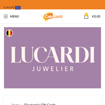
EUROPE
0
MENU
€
0.00
Home
Electronic Gift Cards