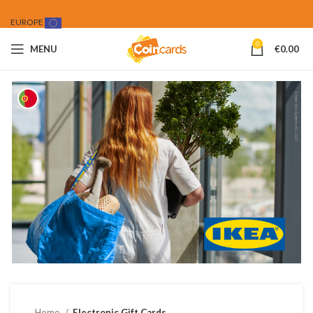
EUROPE
0
MENU
€
0.00
Home
Electronic Gift Cards