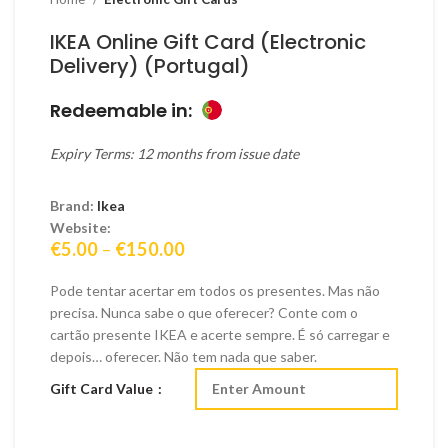
IKEA Online Gift Card (Electronic
Delivery) (Portugal)
Redeemable in:
Expiry Terms: 12 months from issue date
Brand:
Ikea
Website:
Price
€
5.00
–
€
150.00
range:
€5.00
Pode tentar acertar em todos os presentes. Mas não
through
precisa. Nunca sabe o que oferecer? Conte com o
€150.00
cartão presente IKEA e acerte sempre. É só carregar e
depois… oferecer. Não tem nada que saber.
Gift Card Value