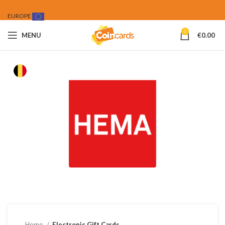
EUROPE
0
MENU
€
0.00
Home
Electronic Gift Cards