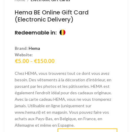
Hema BE Online Gift Card
(Electronic Delivery)
Redeemable in:
Brand:
Hema
Website:
Price
€
5.00
–
€
150.00
range:
€5.00
Chez HEMA, vous trouverez tout ce dont vous avez
through
besoin. Des vêtements à la décoration d’intérieur, en
€150.00
passant par les photos et les pâtisseries. HEMA est
également l’endroit idéal pour des cadeaux originaux.
Avec la carte cadeau HEMA, vous ne vous tromperez
jamais. Utilisable en ligne (uniquement sur
www.hema.nl) et en magasin. Vous pouvez faire vos
achats aux Pays-Bas, en Belgique, en France, en
Allemagne et même en Espagne.