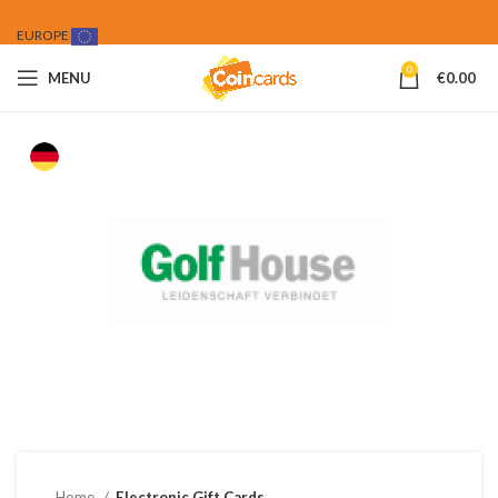
EUROPE
0
MENU
€
0.00
Home
Electronic Gift Cards