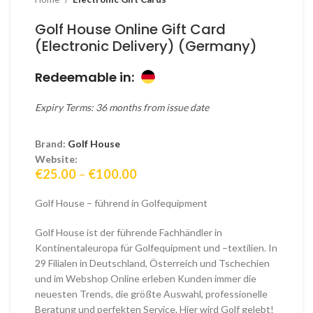
Golf House Online Gift Card
(Electronic Delivery) (Germany)
Redeemable in:
Expiry Terms: 36 months from issue date
Brand:
Golf House
Website:
Price
€
25.00
–
€
100.00
range:
€25.00
Golf House – führend in Golfequipment
through
€100.00
Golf House ist der führende Fachhändler in
Kontinentaleuropa für Golfequipment und –textilien. In
29 Filialen in Deutschland, Österreich und Tschechien
und im Webshop Online erleben Kunden immer die
neuesten Trends, die größte Auswahl, professionelle
Beratung und perfekten Service. Hier wird Golf gelebt!