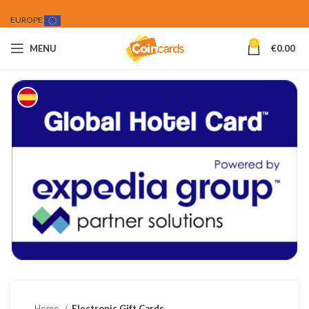
EUROPE
0
MENU
€
0.00
Home
Electronic Gift Cards