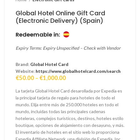
Global Hotel Online Gift Card
(Electronic Delivery) (Spain)
Redeemable in:
Expiry Terms: Expiry Unspecified – Check with Vendor
Brand:
Global Hotel Card
Website:
https://www.globalhotelcard.com/search
Price
€
50.00
–
€
1,000.00
range:
€50.00
La tarjeta Global Hotel Card desarollada por Expedia es
through
la principal tarjeta de regalo para hoteles de todo el
€1,000.00
mundo. Elija entre más de 250.000 hoteles en todo el
mundo, incluidas todas las principales cadenas
hoteleras, complejos turísticos, destinos, hoteles estilo
boutique, opciones de alojamiento con desayuno, y más.
El inventario de hoteles en el sitio web lo proporciona
Expedia Affiliate Network, una división de Expedia, Inc.