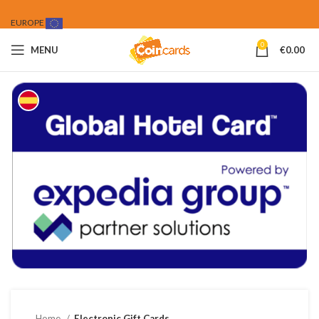
EUROPE
0
MENU
€
0.00
Home
Electronic Gift Cards