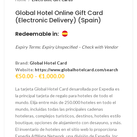
Global Hotel Online Gift Card
(Electronic Delivery) (Spain)
Redeemable in:
Expiry Terms: Expiry Unspecified – Check with Vendor
Brand:
Global Hotel Card
Website:
https://www.globalhotelcard.com/search
Price
€
50.00
–
€
1,000.00
range:
€50.00
La tarjeta Global Hotel Card desarollada por Expedia es
through
la principal tarjeta de regalo para hoteles de todo el
€1,000.00
mundo. Elija entre más de 250.000 hoteles en todo el
mundo, incluidas todas las principales cadenas
hoteleras, complejos turísticos, destinos, hoteles estilo
boutique, opciones de alojamiento con desayuno, y más.
El inventario de hoteles en el sitio web lo proporciona
Expedia Affiliate Network, una división de Expedia, Inc.