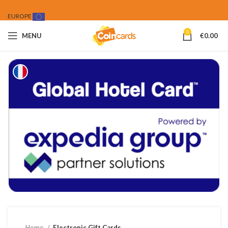
EUROPE
0
MENU
€
0.00
Home
Electronic Gift Cards