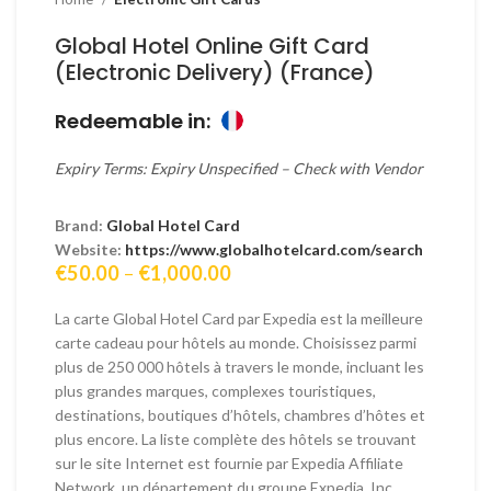
Global Hotel Online Gift Card
(Electronic Delivery) (France)
Redeemable in:
Expiry Terms: Expiry Unspecified – Check with Vendor
Brand:
Global Hotel Card
Website:
https://www.globalhotelcard.com/search
Price
€
50.00
–
€
1,000.00
range:
€50.00
La carte Global Hotel Card par Expedia est la meilleure
through
carte cadeau pour hôtels au monde. Choisissez parmi
€1,000.00
plus de 250 000 hôtels à travers le monde, incluant les
plus grandes marques, complexes touristiques,
destinations, boutiques d’hôtels, chambres d’hôtes et
plus encore. La liste complète des hôtels se trouvant
sur le site Internet est fournie par Expedia Affiliate
Network, un département du groupe Expedia, Inc.