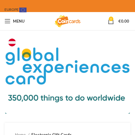
EUROPE
0
MENU
€
0.00
Home
Electronic Gift Cards