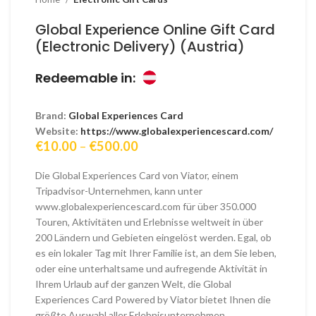
Global Experience Online Gift Card
(Electronic Delivery) (Austria)
Redeemable in:
Brand:
Global Experiences Card
Website:
https://www.globalexperiencescard.com/
Price
€
10.00
–
€
500.00
range:
€10.00
Die Global Experiences Card von Viator, einem
through
Tripadvisor-Unternehmen, kann unter
€500.00
www.globalexperiencescard.com für über 350.000
Touren, Aktivitäten und Erlebnisse weltweit in über
200 Ländern und Gebieten eingelöst werden. Egal, ob
es ein lokaler Tag mit Ihrer Familie ist, an dem Sie leben,
oder eine unterhaltsame und aufregende Aktivität in
Ihrem Urlaub auf der ganzen Welt, die Global
Experiences Card Powered by Viator bietet Ihnen die
größte Auswahl aller Erlebnisunternehmen.