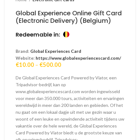
Global Experience Online Gift Card
(Electronic Delivery) (Belgium)
Redeemable in:
Brand:
Global Experiences Card
Website:
https://www.globalexperiencescard.com/
Price
€
10.00
–
€
500.00
range:
€10.00
De Global Experiences Card Powered by Viator, een
through
Tripadvisor-bedrijf, kan op
€500.00
www.globalexperiencescard.com worden ingewisseld
voor meer dan 350.000 tours, activiteiten en ervaringen
wereldwijd in meer dan 200 landen en gebieden. Of het
nu gaat om een lokaal dagje uit met uw gezin waar u
woont of een leuke en opwindende activiteit tijdens uw
vakantie over de hele wereld, de Global Experiences
Card Powered by Viator biedt u de grootste keuze van
elk ervaringsbedrijf. Tripadvisor-