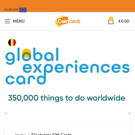
EUROPE
0
MENU
€
0.00
Home
Electronic Gift Cards