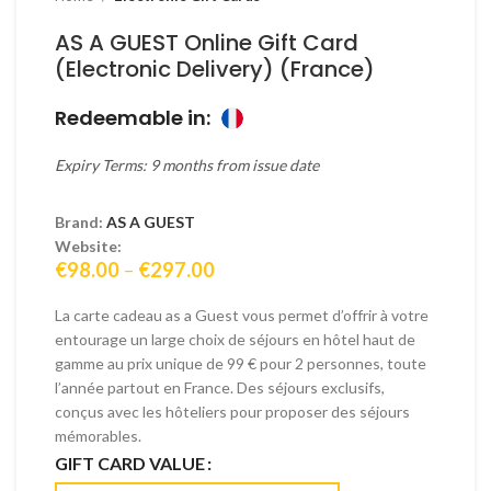
AS A GUEST Online Gift Card
(Electronic Delivery) (France)
Redeemable in:
Expiry Terms: 9 months from issue date
Brand:
AS A GUEST
Website:
Price
€
98.00
–
€
297.00
range:
€98.00
La carte cadeau as a Guest vous permet d’offrir à votre
through
entourage un large choix de séjours en hôtel haut de
€297.00
gamme au prix unique de 99 € pour 2 personnes, toute
l’année partout en France. Des séjours exclusifs,
conçus avec les hôteliers pour proposer des séjours
mémorables.
GIFT CARD VALUE