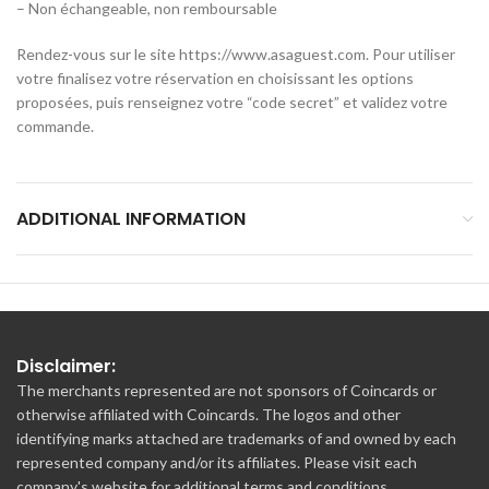
– Non échangeable, non remboursable
Rendez-vous sur le site https://www.asaguest.com. Pour utiliser
votre finalisez votre réservation en choisissant les options
proposées, puis renseignez votre “code secret” et validez votre
commande.
ADDITIONAL INFORMATION
Disclaimer:
The merchants represented are not sponsors of Coincards or
otherwise affiliated with Coincards. The logos and other
identifying marks attached are trademarks of and owned by each
represented company and/or its affiliates. Please visit each
company's website for additional terms and conditions.