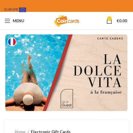
EUROPE
0
MENU
€
0.00
Home
Electronic Gift Cards