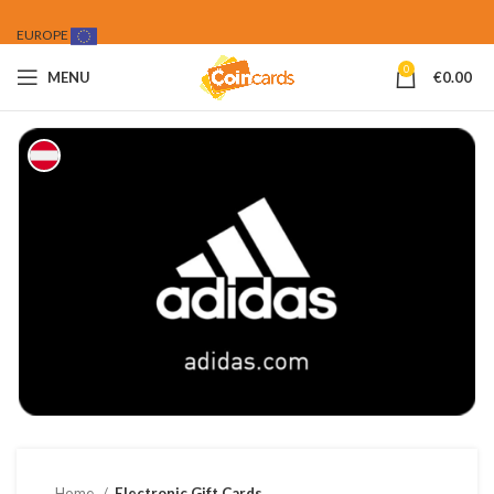
EUROPE
0
MENU
€
0.00
Home
Electronic Gift Cards