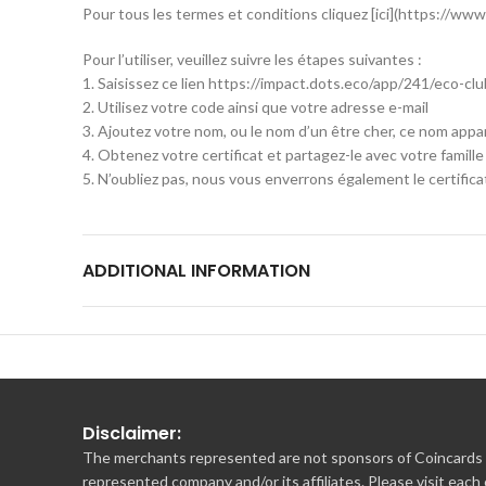
Pour tous les termes et conditions cliquez [ici](https://ww
Pour l’utiliser, veuillez suivre les étapes suivantes :
1. Saisissez ce lien https://impact.dots.eco/app/241/eco-clu
2. Utilisez votre code ainsi que votre adresse e-mail
3. Ajoutez votre nom, ou le nom d’un être cher, ce nom apparaî
4. Obtenez votre certificat et partagez-le avec votre famil
5. N’oubliez pas, nous vous enverrons également le certific
ADDITIONAL INFORMATION
Disclaimer:
The merchants represented are not sponsors of Coincards o
represented company and/or its affiliates. Please visit each