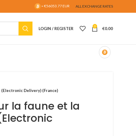
= €56053.77 EUR
ALL EXCHANGE RATES
0
LOGIN / REGISTER
€
0.00
 (Electronic Delivery) (France)
r la faune et la
(Electronic