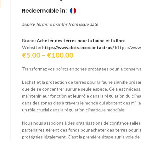
Redeemable in:
Expiry Terms: 6 months from issue date
Brand:
Acheter des terres pour la faune et la flore
Website:
https://www.dots.eco/contact-us/
https://www
Price
€
5.00
–
€
100.00
range:
Transformez vos points en zones protégées pour la conserva
€5.00
through
L’achat et la protection de terres pour la faune signifie pré
€100.00
que de se concentrer sur une seule espèce. Cela est nécess
maintenir leur fonction et leur rôle dans la régulation du clima
dans des zones clés à travers le monde qui abritent des milli
un rôle crucial dans la régulation climatique mondiale.
Nous nous associons à des organisations de confiance telles
partenaires gèrent des fonds pour acheter des terres pour 
protégées légalement. C’est la première étape sur la voie de