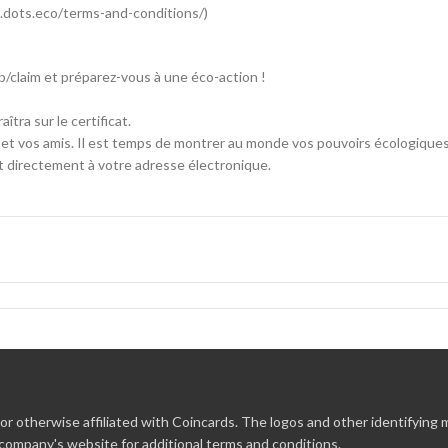
w.dots.eco/terms-and-conditions/)
b/claim et préparez-vous à une éco-action !
tra sur le certificat.
le et vos amis. Il est temps de montrer au monde vos pouvoirs écologiques
at directement à votre adresse électronique.
r otherwise affiliated with Coincards. The logos and other identifying
 company's website for additional terms and conditions.