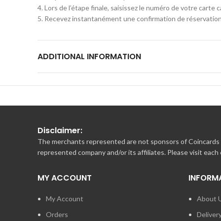
4. Lors de l’étape finale, saisissez le numéro de votre carte
5. Recevez instantanément une confirmation de réservation p
Besoin d’aide? N’hésitez pas à consulter notre aide en ligne 
ADDITIONAL INFORMATION
Vous n’avez pas trouvé la réponse à votre question ?
Contactez notre service réservation du lundi au vendredi de 
–
reservation@unicstay.com
– 04 84 51 03 38
Disclaimer:
The merchants represented are not sponsors of Coincards o
represented company and/or its affiliates. Please visit each
MY ACCOUNT
INFORM
My Account
About 
Orders
Deliver