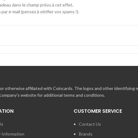
 cadeau dans le champ prévu à cet effet.
ar e-mail (pensez à vérifier vos spams !).
!
9h à 18h (hors jours fériés) :
r otherwise affiliated with Coincards. The logos and other identifying
 company's website for additional terms and conditions.
ATION
CUSTOMER SERVICE
Us
Contact Us
y Information
Brands