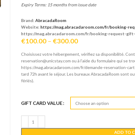
Expiry Terms: 15 months from issue date
Brand:
AbracadaRoom
Website:
https://mag.abracadaroom.com/fr/booking-req
https://mag.abracadaroom.com/fr/booking-request-gift
Price
€
100.00
–
€
300.00
range:
Choisissez votre hébergement, vérifiez sa disponibilité. Con
€100.00
reservation@unicstay.com
ou à l’aide du formulaire qui se tro
through
https://mag.abracadaroom.com/fr/demande-reservation-carte
€300.00
tard 72h avant le séjour. Les bureaux AbracadaRoom sont ouv
fériés).
GIFT CARD VALUE
ADD TO 