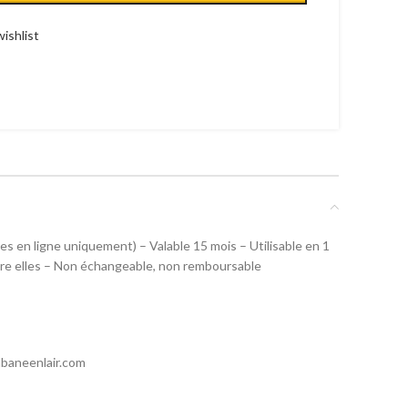
ishlist
s en ligne uniquement) – Valable 15 mois – Utilisable en 1
tre elles – Non échangeable, non remboursable
abaneenlair.com