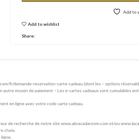
Add to w
Add to wishlist
Share:
.com/fr/demande-reservation-carte-cadeau (dont les – options réservable
r un autre moyen de paiement – Les e-cartes cadeaux sont cumulables en
ent en ligne avec votre code carte cadeau.
moteur de recherche de notre site www.abracadaroom.com et/ou www.lac
re choix.
 ligne.