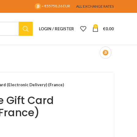
= €55758.26 EUR
ALL EXCHANGE RATES
0
LOGIN / REGISTER
€
0.00
rd (Electronic Delivery) (France)
 Gift Card
(France)