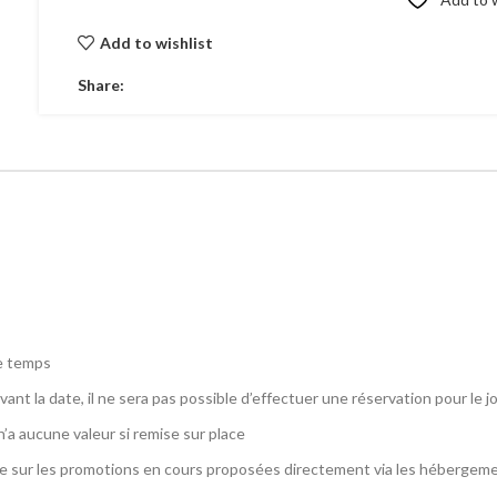
Add to wishlist
Share:
e temps
nt la date, il ne sera pas possible d’effectuer une réservation pour le 
’a aucune valeur si remise sur place
e sur les promotions en cours proposées directement via les hébergem