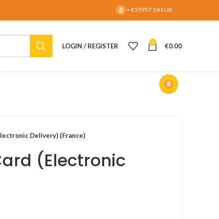
= €55957.56 EUR
0
LOGIN / REGISTER
€
0.00
lectronic Delivery) (France)
Card (Electronic