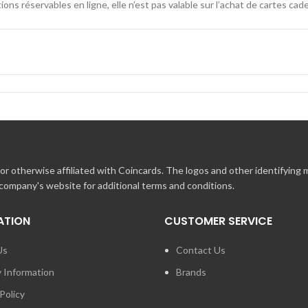
ions réservables en ligne, elle n’est pas valable sur l’achat de cartes c
emboursée pour quelques motifs que ce soit, dont la perte, le vol, la de
ay.com
Effectuez directement votre réservation en ligne et saisissez l
evez une confirmation de réservation par e-mail (pensez à vérifier vos s
r otherwise affiliated with Coincards. The logos and other identifying
 company's website for additional terms and conditions.
ATION
CUSTOMER SERVICE
Us
Contact Us
y Information
Brands
Policy