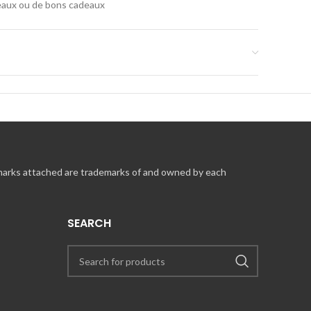
adeaux ou de bons cadeaux
struction, ou le dépassement de la date de validité.
e numéro de votre carte-cadeau au moment du règlement
pams !). Pour plus d’informations, consultez notre foire
 marks attached are trademarks of and owned by each
SEARCH