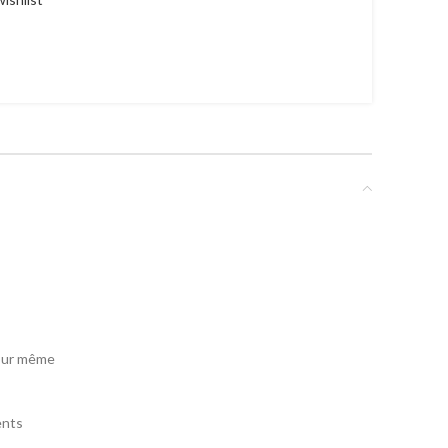
jour même
ents