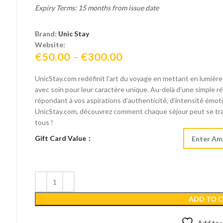
Expiry Terms: 15 months from issue date
Brand:
Unic Stay
Website:
Price
€
50.00
–
€
300.00
range:
UnicStay.com redéfinit l’art du voyage en mettant en lumièr
€50.00
avec soin pour leur caractère unique. Au-delà d’une simple r
through
répondant à vos aspirations d’authenticité, d’intensité émo
€300.00
UnicStay.com, découvrez comment chaque séjour peut se tra
tous !
Gift Card Value
ADD TO 
Add to w