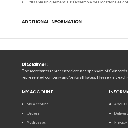
Utilisable uniquement sur l’ensemble des locations et opt
La e-carte cadeau ne peut pas être vendue, échangée, ou r
Découvrez nos hébergements insolites sur le site
unicst
ADDITIONAL INFORMATION
dans l’espace “je souhaite payer avec ma carte cadeau”Rec
aux questions :
faq.unicstay.com
Disclaimer:
The merchants represented are not sponsors of Coincards o
represented company and/or its affiliates. Please visit each
MY ACCOUNT
INFORM
My Account
About 
Orders
Deliver
Addresses
Privacy 