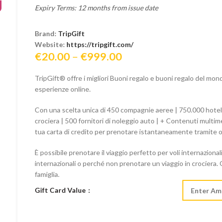
Expiry Terms: 12 months from issue date
Brand:
TripGift
Website:
https://tripgift.com/
Price
€
20.00
–
€
999.00
range:
TripGift® offre i migliori Buoni regalo e buoni regalo del mon
€20.00
esperienze online.
through
€999.00
Con una scelta unica di 450 compagnie aeree | 750.000 hotel, 
crociera | 500 fornitori di noleggio auto | + Contenuti multimed
tua carta di credito per prenotare istantaneamente tramite o
È possibile prenotare il viaggio perfetto per voli internazionali
internazionali o perché non prenotare un viaggio in crociera
famiglia.
Gift Card Value