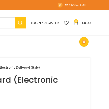
= €56120.63 EUR
0
LOGIN / REGISTER
€
0.00
lectronic Delivery) (Italy)
ard (Electronic