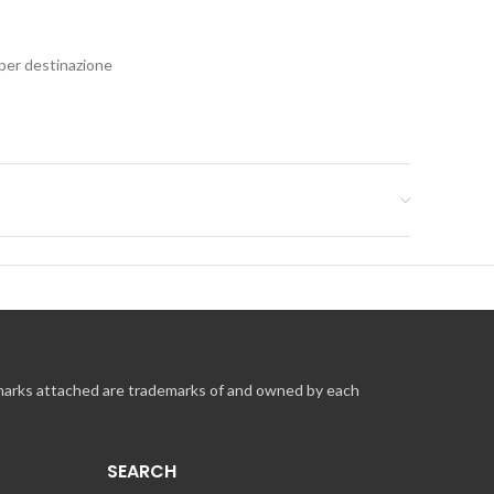
 per destinazione
lic su Invia o Per un buono sconto hotel copia e incolla il
accettare i T & C e fare clic su Ordina ora per completare la
 valore delle carte eGift o del buono sconto hotel puoi
mania e di 12 mesi per il resto dell’UE, soggetta a
 marks attached are trademarks of and owned by each
SEARCH