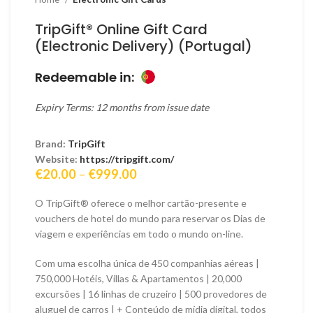
TripGift® Online Gift Card
(Electronic Delivery) (Portugal)
Redeemable in:
Expiry Terms: 12 months from issue date
Brand:
TripGift
Website:
https://tripgift.com/
Price
€
20.00
–
€
999.00
range:
€20.00
O TripGift® oferece o melhor cartão-presente e
through
vouchers de hotel do mundo para reservar os Dias de
€999.00
viagem e experiências em todo o mundo on-line.
Com uma escolha única de 450 companhias aéreas |
750,000 Hotéis, Villas & Apartamentos | 20,000
excursões | 16 linhas de cruzeiro | 500 provedores de
aluguel de carros | + Conteúdo de mídia digital, todos