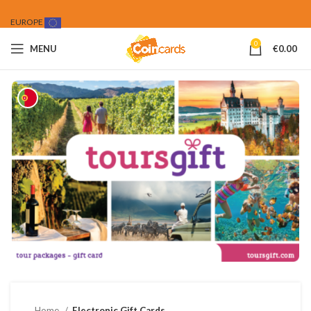
EUROPE
0
MENU
€
0.00
Home
Electronic Gift Cards