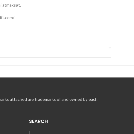
ai atmaksāt.
ift.com/
 marks attached are trademarks of and owned by each
sūtīt tūlīt uz
arat apmaksāt, izmantojot Visa, MasterCard vai American
SEARCH