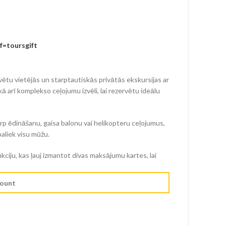
f=toursgift
rvētu vietējās un starptautiskās privātās ekskursijas ar
ā arī komplekso ceļojumu izvēli, lai rezervētu ideālu
rp ēdināšanu, gaisa balonu vai helikopteru ceļojumus,
paliek visu mūžu.
ciju, kas ļauj izmantot divas maksājumu kartes, lai