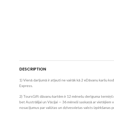
DESCRIPTION
1) Vienā darījumā ir atļauti ne vairāk kā 2 eDāvanu karšu ko
Express.
2) ToursGift dāvanu kartēm ir 12 mēnešu derīguma termiņš no
bet Austrālijai un Vācijai — 36 mēneši saskaņā ar vietējiem v
nosacījumus par valūtas un dzīvesvietas valsts izpirkšanas 