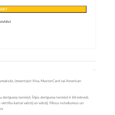
CART
ishlist
t apmaksāt, izmantojot Visa, MasterCard vai American
derīguma termiņš. Īrijas derīguma termiņš ir 60 mēneši,
ērtību katrai valstij un valstij. Pilnus noteikumus un
px