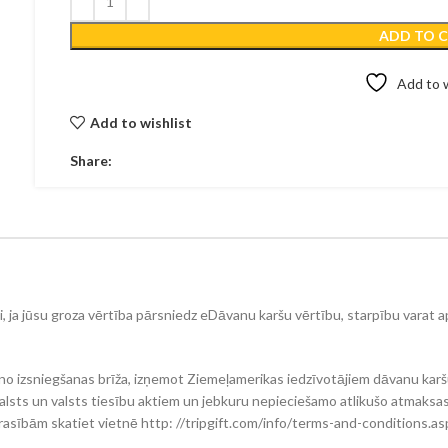
ADD TO 
Add to w
Add to wishlist
Share:
di, ja jūsu groza vērtība pārsniedz eDāvanu karšu vērtību, starpību vara
 izsniegšanas brīža, izņemot Ziemeļamerikas iedzīvotājiem dāvanu karšu 
alsts un valsts tiesību aktiem un jebkuru nepieciešamo atlikušo atmaksas v
prasībām skatiet vietnē http: //tripgift.com/info/terms-and-conditions.as