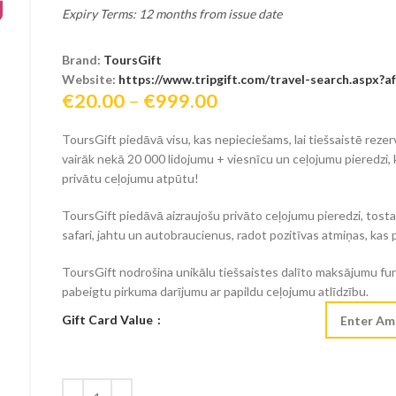
Expiry Terms: 12 months from issue date
Brand:
ToursGift
Website:
https://www.tripgift.com/travel-search.aspx?af
Price
€
20.00
–
€
999.00
range:
ToursGift piedāvā visu, kas nepieciešams, lai tiešsaistē reze
€20.00
vairāk nekā 20 000 lidojumu + viesnīcu un ceļojumu pieredzi, k
through
privātu ceļojumu atpūtu!
€999.00
ToursGift piedāvā aizraujošu privāto ceļojumu pieredzi, tosta
safari, jahtu un autobraucienus, radot pozitīvas atmiņas, kas 
ToursGift nodrošina unikālu tiešsaistes dalīto maksājumu funk
pabeigtu pirkuma darījumu ar papildu ceļojumu atlīdzību.
Gift Card Value