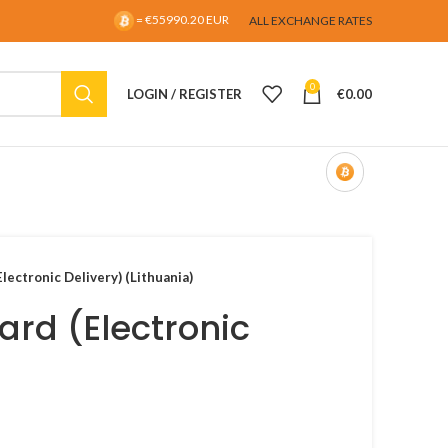
= €55990.20 EUR
ALL EXCHANGE RATES
0
LOGIN / REGISTER
€
0.00
lectronic Delivery) (Lithuania)
Card (Electronic