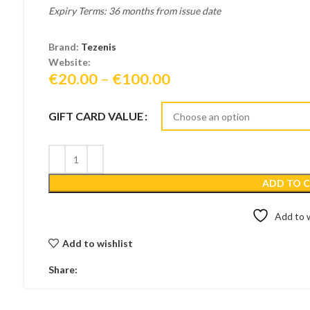
Expiry Terms: 36 months from issue date
Brand:
Tezenis
Website:
Price
€
20.00
–
€
100.00
range:
€20.00
GIFT CARD VALUE
through
€100.00
ADD TO 
Add to w
Add to wishlist
Share: