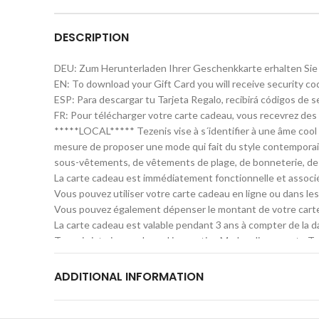
DESCRIPTION
DEU: Zum Herunterladen Ihrer Geschenkkarte erhalten Si
EN: To download your Gift Card you will receive security co
ESP: Para descargar tu Tarjeta Regalo, recibirá códigos de s
FR: Pour télécharger votre carte cadeau, vous recevrez des 
*****LOCAL***** Tezenis vise à s´identifier à une âme cool
mesure de proposer une mode qui fait du style contemporai
sous-vêtements, de vêtements de plage, de bonneterie, de
La carte cadeau est immédiatement fonctionnelle et associée 
Vous pouvez utiliser votre carte cadeau en ligne ou dans les 
Vous pouvez également dépenser le montant de votre carte c
La carte cadeau est valable pendant 3 ans à compter de la 
Tezenis ist eine coole und innovative Marke, die neueste Tre
ist, die sich im Stil anpasst und frische Trends aus den 
Die Gift Card kann sofort verwendet werden und ist mit de
ADDITIONAL INFORMATION
Du kannst Deine Gift Card online oder in den Tezenis Gesch
Du kannst den Betrag auf Deiner Gift Card auch mit mehrere
Die Gift Card ist 3 Jahre lang ab Kaufdatum gültig. Weiter