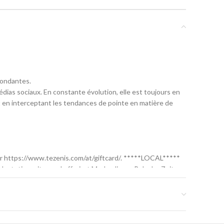
pondantes.
dias sociaux. En constante évolution, elle est toujours en
 en interceptant les tendances de pointe en matière de
sur https://www.tezenis.com/at/giftcard/. *****LOCAL*****
ch stetig weiter und offeriert Mode, die am Puls der Zeit
ywear für Damen, Herren und Kinder aufgreift.
/www.tezenis.com/at/giftcard/