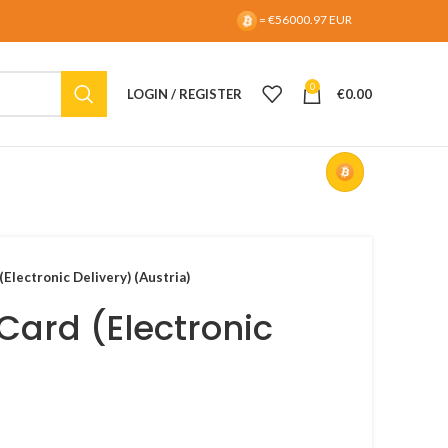
= €56000.97 EUR
0
LOGIN / REGISTER
€
0.00
(Electronic Delivery) (Austria)
 Card (Electronic