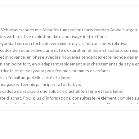
e Sicherheitscodes mit Ablaufdatum und entsprechenden Anweisungen
des with relative expiration date and usage instructions
eguridad con una fecha de vencimiento y las instrucciones relativas
codes de sécurité avec une date d’expiration et les instructions corres
 et innovante, en phase avec les nouvelles tendances et le monde des mé
n son point fort, en s´adaptant rapidement aux changements de style et
 tricots et de easywear pour femmes, hommes et enfants.
à l´email auquel elle a été attribuée.
magasins Tezenis participant à l´initiative.
adeau dans plus d´une solution d´achat (en ligne et hors ligne).
date d´achat. Pour plus d´informations, consultez le règlement complet 
nds aufgreift und in den sozialen Medien zu Hause ist. Sie entwickelt si
Bereichen Unterwäsche, Bademode, Strumpfwaren, Oberbekleidung und Eas
r E-Mail verknüpft, der sie zugewiesen wurde
äften, die an der Aktion teilnehmen, einlösen
n Einkäufen einlösen (online und offline)
e Informationen findest Du in den vollständigen Bedingungen auf https:/