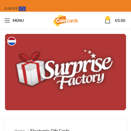
EUROPE
0
MENU
€
0.00
Home
Electronic Gift Cards