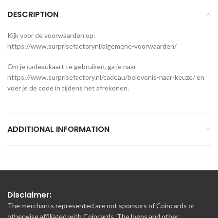
DESCRIPTION
Kijk voor de voorwaarden op:
https://www.surprisefactorynl/algemene-voorwaarden/
Om je cadeaukaart te gebruiken, ga je naar
https://www.surprisefactory.nl/cadeau/belevenis-naar-keuze/ en
voer je de code in tijdens het afrekenen.
ADDITIONAL INFORMATION
Disclaimer:
The merchants represented are not sponsors of Coincards or
otherwise affiliated with Coincards. The logos and other