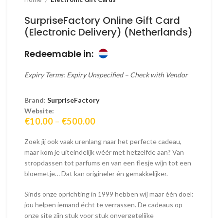
SurpriseFactory Online Gift Card
(Electronic Delivery) (Netherlands)
Redeemable in:
Expiry Terms: Expiry Unspecified – Check with Vendor
Brand:
SurpriseFactory
Website:
Price
€
10.00
–
€
500.00
range:
€10.00
Zoek jij ook vaak urenlang naar het perfecte cadeau,
through
maar kom je uiteindelijk wéér met hetzelfde aan? Van
€500.00
stropdassen tot parfums en van een flesje wijn tot een
bloemetje… Dat kan origineler én gemakkelijker.
Sinds onze oprichting in 1999 hebben wij maar één doel:
jou helpen iemand écht te verrassen. De cadeaus op
onze site zijn stuk voor stuk onvergetelijke