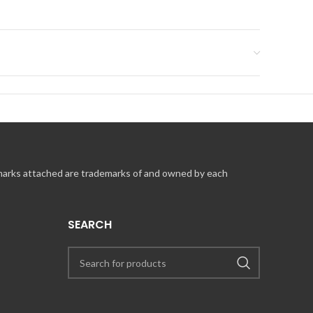
en werden separat angegeben.
Atento Seite eingelöst werden.
 zu verfahren ist.
t.
me
und wir melden uns bei Ihnen.
 marks attached are trademarks of and owned by each
SEARCH