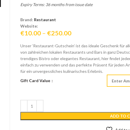
Expiry Terms: 36 months from issue date
Brand:
Restaurant
Website:
Price
€
10.00
–
€
250.00
range:
Unser ‘Restaurant-Gutschein’ ist das ideale Geschenk für 
€10.00
von zahlreichen lokalen Restaurants und Bars in ganz Deuts
through
trendiges Bistro oder elegantes Restaurant, hier findet jeder
€250.00
einfach zu verwenden und das perfekte Präsent für jeden A
für ein unvergessliches kulinarisches Erlebnis.
Gift Card Value
ADD TO 
Add to w