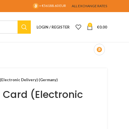
= €56188.60 EUR
ALL EXCHANGE RATES
0
LOGIN / REGISTER
€
0.00
(Electronic Delivery) (Germany)
 Card (Electronic