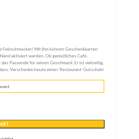
alle Feinschmecker! Mit ihm können Geschenkkarten
chland aktiviert werden. Ob gemütliches Café,
 das Passende für seinen Geschmack. Er ist vielseitig,
nlass. Verschenke heute einen ‘Restaurant-Gutschein’
CART
ishlist