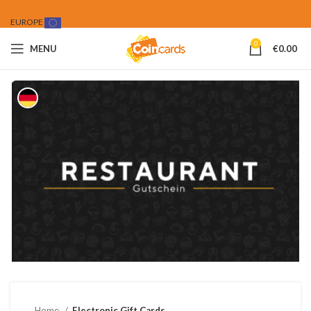
EUROPE
0
MENU
€
0.00
Home
Electronic Gift Cards