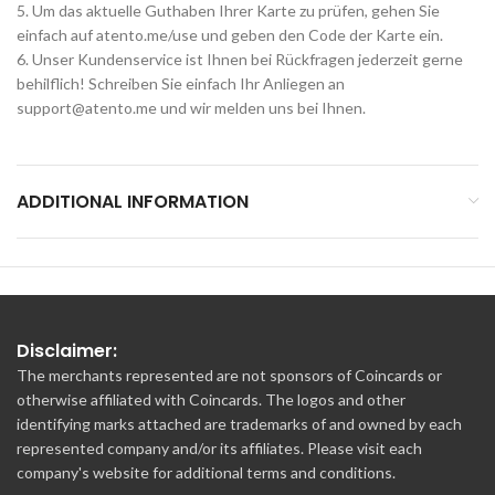
5. Um das aktuelle Guthaben Ihrer Karte zu prüfen, gehen Sie
einfach auf atento.me/use und geben den Code der Karte ein.
6. Unser Kundenservice ist Ihnen bei Rückfragen jederzeit gerne
behilflich! Schreiben Sie einfach Ihr Anliegen an
support@atento.me
und wir melden uns bei Ihnen.
ADDITIONAL INFORMATION
Disclaimer:
The merchants represented are not sponsors of Coincards or
otherwise affiliated with Coincards. The logos and other
identifying marks attached are trademarks of and owned by each
represented company and/or its affiliates. Please visit each
company's website for additional terms and conditions.