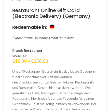
Restaurant Online Gift Card
(Electronic Delivery) (Germany)
Redeemable in:
Expiry Terms: 36 months from issue date
Brand:
Restaurant
Website:
Price
€
10.00
–
€
250.00
range:
€10.00
Unser ‘Restaurant-Gutschein’ ist das ideale Geschenk
through
für alle Feinschmecker! Mit ihm können
€250.00
Geschenkkarten von zahlreichen lokalen Restaurants
und Bars in ganz Deutschland aktiviert werden. Ob
gemütliches Café, trendiges Bistro oder elegantes
Restaurant, hier findet jeder das Passende für seinen
Geschmack. Er ist vielseitig, einfach zu verwenden und
das perfekte Präsent für jeden Anlass. Verschenke