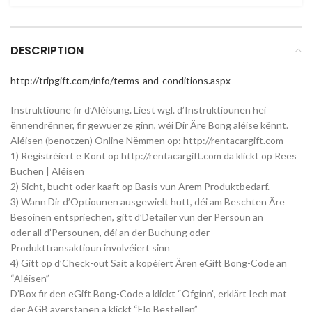
DESCRIPTION
http://tripgift.com/info/terms-and-conditions.aspx
Instruktioune fir d’Aléisung. Liest wgl. d’Instruktiounen hei
ënnendrënner, fir gewuer ze ginn, wéi Dir Äre Bong aléise kënnt.
Aléisen (benotzen) Online Nëmmen op: http://rentacargift.com
1) Registréiert e Kont op http://rentacargift.com da klickt op Rees
Buchen | Aléisen
2) Sicht, bucht oder kaaft op Basis vun Ärem Produktbedarf.
3) Wann Dir d’Optiounen ausgewielt hutt, déi am Beschten Äre
Besoinen entspriechen, gitt d’Detailer vun der Persoun an
oder all d’Persounen, déi an der Buchung oder
Produkttransaktioun involvéiert sinn
4) Gitt op d’Check-out Säit a kopéiert Ären eGift Bong-Code an
“Aléisen”
D’Box fir den eGift Bong-Code a klickt “Ofginn”, erklärt Iech mat
der AGB averstanen a klickt “Elo Bestellen”