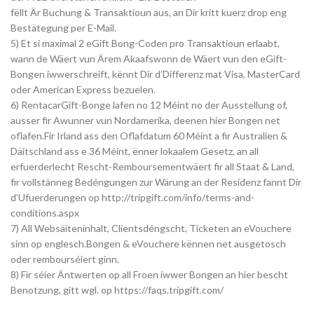
fëllt Är Buchung & Transaktioun aus, an Dir kritt kuerz drop eng
Bestätegung per E-Mail.
5) Et si maximal 2 eGift Bong-Coden pro Transaktioun erlaabt,
wann de Wäert vun Ärem Akaafswonn de Wäert vun den eGift-
Bongen iwwerschreift, kënnt Dir d’Differenz mat Visa, MasterCard
oder American Express bezuelen.
6) RentacarGift-Bonge lafen no 12 Méint no der Ausstellung of,
ausser fir Awunner vun Nordamerika, deenen hier Bongen net
oflafen.Fir Irland ass den Oflafdatum 60 Méint a fir Australien &
Däitschland ass e 36 Méint, ënner lokaalem Gesetz, an all
erfuerderlecht Rescht-Remboursementwäert fir all Staat & Land,
fir vollstänneg Bedéngungen zur Wärung an der Residenz fannt Dir
d’Ufuerderungen op http://tripgift.com/info/terms-and-
conditions.aspx
7) All Websäiteninhalt, Clientsdéngscht, Ticketen an eVouchere
sinn op englesch.Bongen & eVouchere kënnen net ausgetosch
oder rembourséiert ginn.
8) Fir séier Äntwerten op all Froen iwwer Bongen an hier bescht
Benotzung, gitt wgl. op https://faqs.tripgift.com/