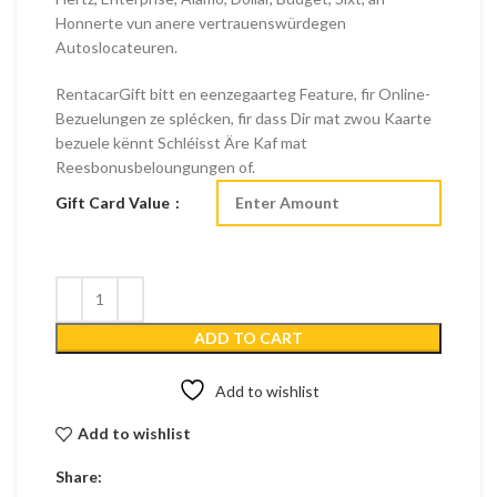
Honnerte vun anere vertrauenswürdegen
Autoslocateuren.
RentacarGift bitt en eenzegaarteg Feature, fir Online-
Bezuelungen ze splécken, fir dass Dir mat zwou Kaarte
bezuele kënnt Schléisst Äre Kaf mat
Reesbonusbeloungungen of.
Gift Card Value
ADD TO CART
Add to wishlist
Add to wishlist
Share: