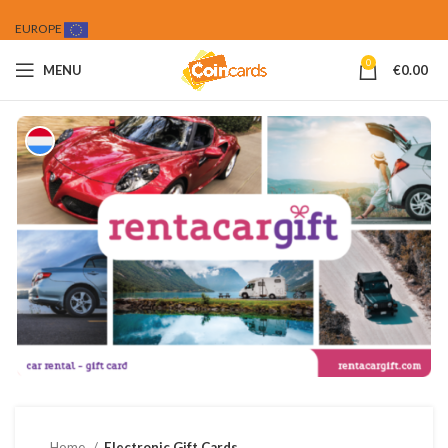
EUROPE
0
MENU
€
0.00
Home
Electronic Gift Cards