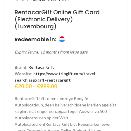
RentacarGift Online Gift Card
(Electronic Delivery)
(Luxembourg)
Redeemable in:
Expiry Terms: 12 months from issue date
Brand:
RentacarGift
Website:
https://www.tripgift.com/travel-
search.aspx?aff=rentacargift
Price
€
20.00
–
€
999.00
range:
€20.00
RentacarGift bitt deen eenzege Bong fir
through
Autoslocatioun, deen bei verschiddene Marken ageléist
€999.00
ka ginn, mat enger eenzegaarteger Auswiel vu 500
Autoslocateuren op der Welt
Autolocateuren!RentacarGift bitt Reesmarken ewéi
Hertz, Enterprise, Alamo, Dollar, Budget, Sixt, an