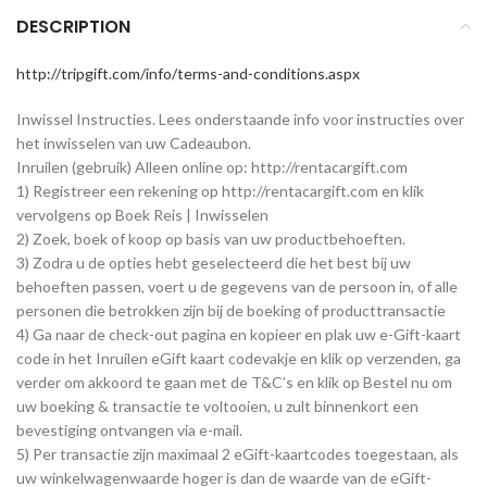
DESCRIPTION
http://tripgift.com/info/terms-and-conditions.aspx
Inwissel Instructies. Lees onderstaande info voor instructies over
het inwisselen van uw Cadeaubon.
Inruilen (gebruik) Alleen online op: http://rentacargift.com
1) Registreer een rekening op http://rentacargift.com en klik
vervolgens op Boek Reis | Inwisselen
2) Zoek, boek of koop op basis van uw productbehoeften.
3) Zodra u de opties hebt geselecteerd die het best bij uw
behoeften passen, voert u de gegevens van de persoon in, of alle
personen die betrokken zijn bij de boeking of producttransactie
4) Ga naar de check-out pagina en kopieer en plak uw e-Gift-kaart
code in het Inruilen eGift kaart codevakje en klik op verzenden, ga
verder om akkoord te gaan met de T&C’s en klik op Bestel nu om
uw boeking & transactie te voltooien, u zult binnenkort een
bevestiging ontvangen via e-mail.
5) Per transactie zijn maximaal 2 eGift-kaartcodes toegestaan, als
uw winkelwagenwaarde hoger is dan de waarde van de eGift-