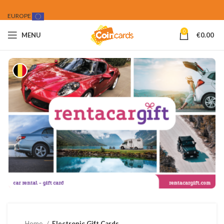
EUROPE
0
MENU
€
0.00
Home
Electronic Gift Cards