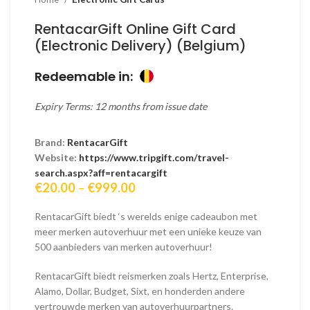
RentacarGift Online Gift Card
(Electronic Delivery) (Belgium)
Redeemable in:
Expiry Terms: 12 months from issue date
Brand:
RentacarGift
Website:
https://www.tripgift.com/travel-
search.aspx?aff=rentacargift
Price
€
20.00
–
€
999.00
range:
€20.00
RentacarGift biedt ‘s werelds enige cadeaubon met
through
meer merken autoverhuur met een unieke keuze van
€999.00
500 aanbieders van merken autoverhuur!
RentacarGift biedt reismerken zoals Hertz, Enterprise,
Alamo, Dollar, Budget, Sixt, en honderden andere
vertrouwde merken van autoverhuurpartners.