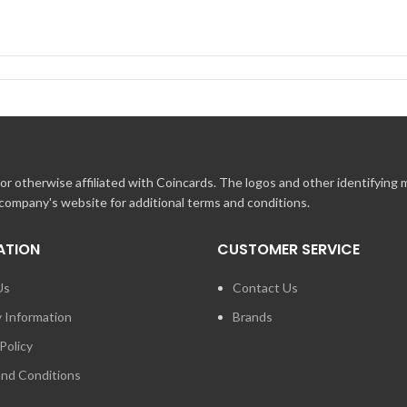
erden.
ig.
eben.
r otherwise affiliated with Coincards. The logos and other identifying
rmationen zur Lieferung entnehmen Sie bitte der Webseite.
 company's website for additional terms and conditions.
ATION
CUSTOMER SERVICE
Us
Contact Us
y Information
Brands
Policy
nd Conditions