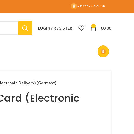
= €55577.52 EUR
0
LOGIN / REGISTER
€
0.00
lectronic Delivery) (Germany)
Card (Electronic