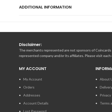
Es können mehrere Gutscheine pro Bestellung eingelöst w
ADDITIONAL INFORMATION
** Gültigkeit**
Der Gutschein ist ab dem Ausstellungsdatum drei Jahre gült
** Restguthaben**
Ihr Restguthaben wird auf Ihrem Kundenkonto gutgeschri
Disclaimer:
** Lieferbedingungen**
The merchants represented are not sponsors of Coincards o
Der Versand erfolgt nach Deutschland und Österreich. Info
represented company and/or its affiliates. Please visit each
MY ACCOUNT
INFORM
My Account
About 
Orders
Deliver
Addresses
Privacy 
Account Details
Terms a
Lost Password