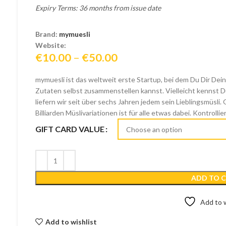
Expiry Terms: 36 months from issue date
Brand:
mymuesli
Website:
Price
€
10.00
–
€
50.00
range:
mymuesli ist das weltweit erste Startup, bei dem Du Dir Dein
€10.00
Zutaten selbst zusammenstellen kannst. Vielleicht kennst D
through
liefern wir seit über sechs Jahren jedem sein Lieblingsmüsl
€50.00
Billiarden Müslivariationen ist für alle etwas dabei. Kontroll
GIFT CARD VALUE
ADD TO 
Add to w
Add to wishlist