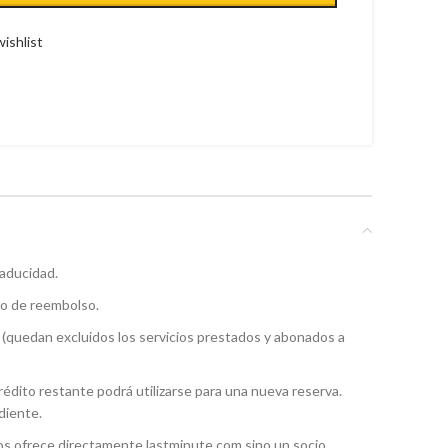
ishlist
caducidad.
 o de reembolso.
 (quedan excluidos los servicios prestados y abonados a
 crédito restante podrá utilizarse para una nueva reserva.
ndiente.
los ofrece directamente lastminute.com sino un socio