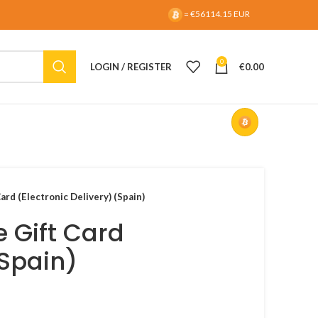
= €56114.15 EUR
0
LOGIN / REGISTER
€
0.00
ard (Electronic Delivery) (Spain)
 Gift Card
(Spain)