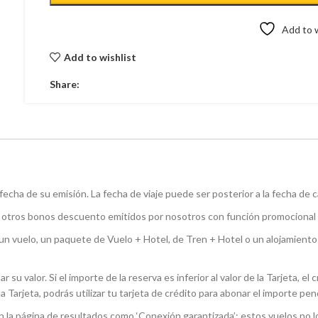
Add to w
Add to wishlist
Share:
fecha de su emisión. La fecha de viaje puede ser posterior a la fecha de 
on otros bonos descuento emitidos por nosotros con función promocional
 un vuelo, un paquete de Vuelo + Hotel, de Tren + Hotel o un alojamiento
su valor. Si el importe de la reserva es inferior al valor de la Tarjeta, el
 la Tarjeta, podrás utilizar tu tarjeta de crédito para abonar el importe pe
n la página de resultados como ‘Conexión garantizada’: estos vuelos no 