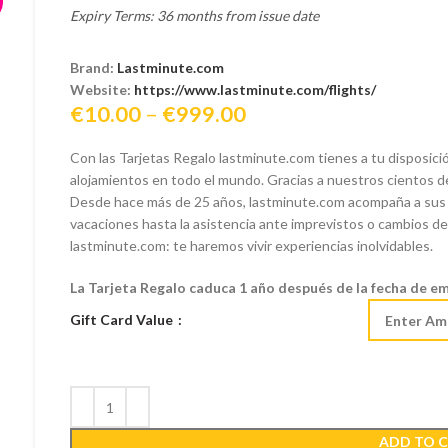
Expiry Terms: 36 months from issue date
Brand:
Lastminute.com
Website:
https://www.lastminute.com/flights/
Price
€
10.00
–
€
999.00
range:
Con las Tarjetas Regalo lastminute.com tienes a tu disposici
€10.00
alojamientos en todo el mundo. Gracias a nuestros cientos de 
through
Desde hace más de 25 años, lastminute.com acompaña a sus
€999.00
vacaciones hasta la asistencia ante imprevistos o cambios de
lastminute.com: te haremos vivir experiencias inolvidables.
La Tarjeta Regalo caduca 1 año después de la fecha de em
Gift Card Value
ADD TO 