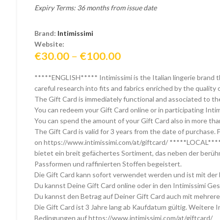
Expiry Terms: 36 months from issue date
Brand:
Intimissimi
Website:
Price
€
30.00
–
€
100.00
range:
*****ENGLISH***** Intimissimi is the Italian lingerie brand t
€30.00
careful research into fits and fabrics enriched by the quality o
through
The Gift Card is immediately functional and associated to th
€100.00
You can redeem your Gift Card online or in participating Inti
You can spend the amount of your Gift Card also in more than
The Gift Card is valid for 3 years from the date of purchase. 
on https://www.intimissimi.com/at/giftcard/ *****LOCAL****
bietet ein breit gefächertes Sortiment, das neben der berü
Passformen und raffinierten Stoffen begeistert.
Die Gift Card kann sofort verwendet werden und ist mit der
Du kannst Deine Gift Card online oder in den Intimissimi Ges
Du kannst den Betrag auf Deiner Gift Card auch mit mehreren
Die Gift Card ist 3 Jahre lang ab Kaufdatum gültig. Weitere 
Bedingungen auf https://www.intimissimi.com/at/giftcard/