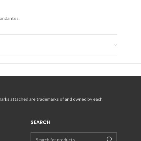
pondantes.
 marks attached are trademarks of and owned by each
SEARCH