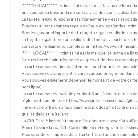
*****LOCAL***** Intimissimi es la marca italiana de lencer
una cuidadosa búsqueda de cortes y tejidos con la calidad del 
La tarjeta regalo funciona instantáneamente y está asociada 
Puedes utilizar tu tarjeta regalo online o en las tiendas Inti
Puedes gastar el importe de tu tarjeta regalo en distintos 
La tarjeta regalo tiene una validez de 3 meses a partir de la
consulta el reglamento completo en https://www.intimissimi.
*****LOCAL***** Intimissimi est la marque italienne de linge
´une recherche minutieuse de coupes et de tissus enrichis par 
La carte cadeau est immédiatement fonctionnelle et associée à
Vous pouvez échanger votre carte cadeau en ligne ou dans le
Vous pouvez également dépenser le montant de votre carte c
hors ligne).
La carte cadeau est valable pendant 3 ans à compter de la dat
règlement complet sur https://www.intimissimi.com/at/giftcar
lingerie che offre un´ampia gamma di prodotti frutto di un´atten
qualità dello stile italiano.
La Gift Card è immediatamente funzionante e associata all´em
Puoi utilizzare la tua Gift Card online o nei negozi Intimissimi a
Puoi spendere l´importo della tua Gift Card anche in più soluzio