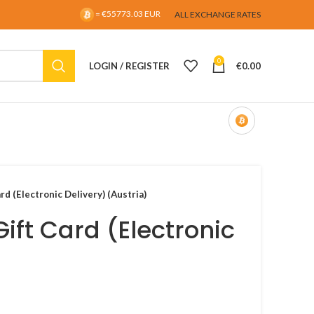
= €55773.03 EUR
ALL EXCHANGE RATES
0
LOGIN / REGISTER
€
0.00
rd (Electronic Delivery) (Austria)
Gift Card (Electronic