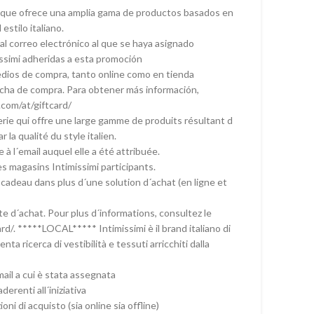
ía que ofrece una amplia gama de productos basados en
estilo italiano.
al correo electrónico al que se haya asignado
missimi adheridas a esta promoción
medios de compra, tanto online como en tienda
 fecha de compra. Para obtener más información,
com/at/giftcard/
rie qui offre une large gamme de produits résultant d
la qualité du style italien.
 l´email auquel elle a été attribuée.
s magasins Intimissimi participants.
adeau dans plus d´une solution d´achat (en ligne et
e d´achat. Pour plus d´informations, consultez le
d/. *****LOCAL***** Intimissimi è il brand italiano di
ta ricerca di vestibilità e tessuti arricchiti dalla
ail a cui è stata assegnata
derenti all´iniziativa
ni di acquisto (sia online sia offline)