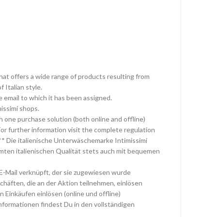
hat offers a wide range of products resulting from
f Italian style.
e email to which it has been assigned.
missimi shops.
 one purchase solution (both online and offline)
For further information visit the complete regulation
* Die italienische Unterwäschemarke Intimissimi
hmten italienischen Qualität stets auch mit bequemen
 E-Mail verknüpft, der sie zugewiesen wurde
chäften, die an der Aktion teilnehmen, einlösen
 Einkäufen einlösen (online und offline)
Informationen findest Du in den vollständigen