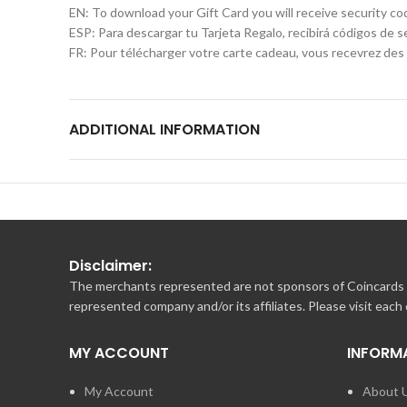
EN: To download your Gift Card you will receive security co
ESP: Para descargar tu Tarjeta Regalo, recibirá códigos de s
FR: Pour télécharger votre carte cadeau, vous recevrez des 
ADDITIONAL INFORMATION
Disclaimer:
The merchants represented are not sponsors of Coincards o
represented company and/or its affiliates. Please visit each
MY ACCOUNT
INFORM
My Account
About 