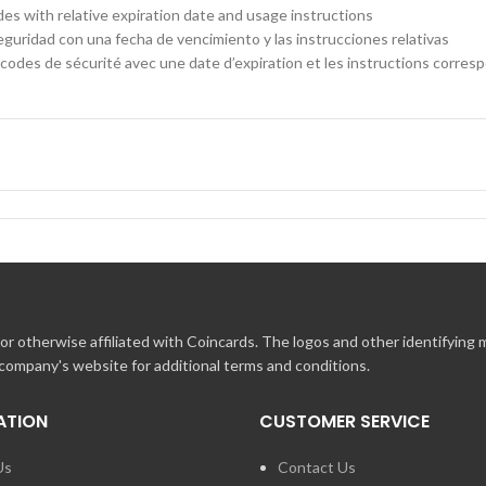
des with relative expiration date and usage instructions
eguridad con una fecha de vencimiento y las instrucciones relativas
codes de sécurité avec une date d’expiration et les instructions corres
r otherwise affiliated with Coincards. The logos and other identifying
 company's website for additional terms and conditions.
ATION
CUSTOMER SERVICE
Us
Contact Us