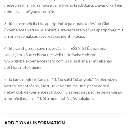
nepieciešams, var samaksāt ar galveno kredītkarti. Dāvanu kartēm
nebeidzas derīguma termiņš.
3. Jūsu rezervācija tiks apstiprināta pa e-pastu tieši no Global
Experiences kartes. Vienkārši uzrādiet rezervācijas apstiprinājumu
un priekšapmaksas rezervācijas identifikāciju.
4. Jūs varat atcelt savu rezervāciju TIEŠSAISTĒ bez soda
sankcijām, JA atcelšana tiek veikta tiešsaistē vietnē
www.globalexperiencescard.com un ir saskaņā ar atcelšanas
politikas noteikumiem.
5. Ja jums nepieciešama palīdzība saistībā ar globālās pieredzes
kartes izmantošanu, lūdzu, rakstiet mums uz e-pasta adresi
help@globalexperiencescard.com
un sniedziet pēc iespējas vairāk
informācijas, lai palīdzētu mums labāk jūs apkalpot.
ADDITIONAL INFORMATION