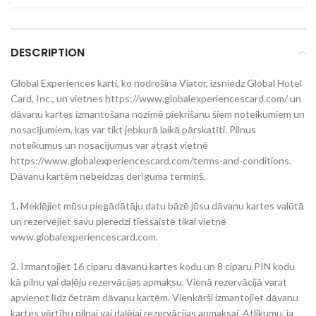
DESCRIPTION
Global Experiences karti, ko nodrošina Viator, izsniedz Global Hotel
Card, Inc., un vietnes https://www.globalexperiencescard.com/ un
dāvanu kartes izmantošana nozīmē piekrišanu šiem noteikumiem un
nosacījumiem, kas var tikt jebkurā laikā pārskatīti. Pilnus
noteikumus un nosacījumus var atrast vietnē
https://www.globalexperiencescard.com/terms-and-conditions.
Dāvanu kartēm nebeidzas derīguma termiņš.
1. Meklējiet mūsu piegādātāju datu bāzē jūsu dāvanu kartes valūtā
un rezervējiet savu pieredzi tiešsaistē tikai vietnē
www.globalexperiencescard.com.
2. Izmantojiet 16 ciparu dāvanu kartes kodu un 8 ciparu PIN kodu
kā pilnu vai daļēju rezervācijas apmaksu. Vienā rezervācijā varat
apvienot līdz četrām dāvanu kartēm. Vienkārši izmantojiet dāvanu
kartes vērtību pilnai vai daļējai rezervācijas apmaksai. Atlikumu, ja