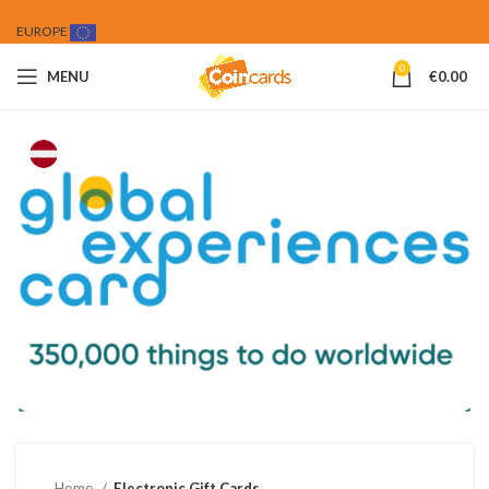
EUROPE
0
MENU
€
0.00
Home
Electronic Gift Cards