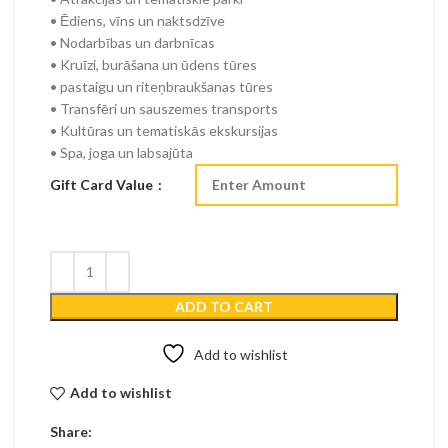
• Ēdiens, vīns un naktsdzīve
• Nodarbības un darbnīcas
• Kruīzi, burāšana un ūdens tūres
• pastaigu un riteņbraukšanas tūres
• Transfēri un sauszemes transports
• Kultūras un tematiskās ekskursijas
• Spa, joga un labsajūta
Gift Card Value
ADD TO CART
Add to wishlist
Add to wishlist
Share: