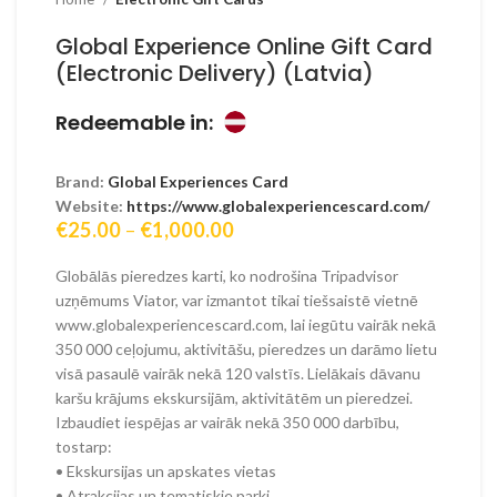
Global Experience Online Gift Card
(Electronic Delivery) (Latvia)
Redeemable in:
Brand:
Global Experiences Card
Website:
https://www.globalexperiencescard.com/
Price
€
25.00
–
€
1,000.00
range:
€25.00
Globālās pieredzes karti, ko nodrošina Tripadvisor
through
uzņēmums Viator, var izmantot tikai tiešsaistē vietnē
€1,000.00
www.globalexperiencescard.com, lai iegūtu vairāk nekā
350 000 ceļojumu, aktivitāšu, pieredzes un darāmo lietu
visā pasaulē vairāk nekā 120 valstīs. Lielākais dāvanu
karšu krājums ekskursijām, aktivitātēm un pieredzei.
Izbaudiet iespējas ar vairāk nekā 350 000 darbību,
tostarp:
• Ekskursijas un apskates vietas
• Atrakcijas un tematiskie parki