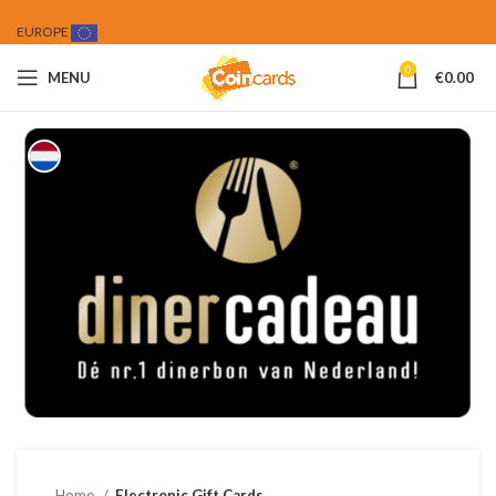
EUROPE
0
MENU
€
0.00
Home
Electronic Gift Cards