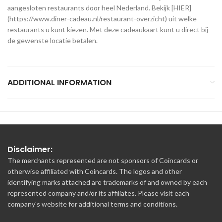
aangesloten restaurants door heel Nederland. Bekijk [HIER]
(https://www.diner-cadeau.nl/restaurant-overzicht) uit welke
restaurants u kunt kiezen. Met deze cadeaukaart kunt u direct bij
de gewenste locatie betalen.
ADDITIONAL INFORMATION
Disclaimer:
The merchants represented are not sponsors of Coincards or
otherwise affiliated with Coincards. The logos and other
identifying marks attached are trademarks of and owned by each
represented company and/or its affiliates. Please visit each
company's website for additional terms and conditions.