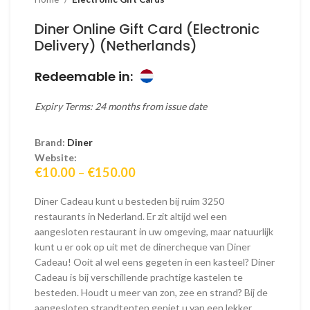
Diner Online Gift Card (Electronic
Delivery) (Netherlands)
Redeemable in:
Expiry Terms: 24 months from issue date
Brand:
Diner
Website:
Price
€
10.00
–
€
150.00
range:
€10.00
Diner Cadeau kunt u besteden bij ruim 3250
through
restaurants in Nederland. Er zit altijd wel een
€150.00
aangesloten restaurant in uw omgeving, maar natuurlijk
kunt u er ook op uit met de dinercheque van Diner
Cadeau! Ooit al wel eens gegeten in een kasteel? Diner
Cadeau is bij verschillende prachtige kastelen te
besteden. Houdt u meer van zon, zee en strand? Bij de
aangesloten strandtenten geniet u van een lekker