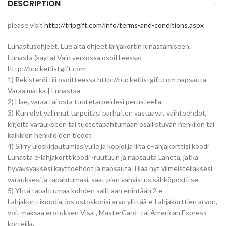
DESCRIPTION
please visit
http://tripgift.com/info/terms-and-conditions.aspx
Lunastusohjeet. Lue alta ohjeet lahjakortin lunastamiseen.
Lunasta (käytä) Vain verkossa osoitteessa:
http://bucketlistgift.com
1) Rekisteröi tili osoitteessa http://bucketlistgift.com napsauta
Varaa matka | Lunastaa
2) Hae, varaa tai osta tuotetarpeidesi perusteella.
3) Kun olet valinnut tarpeitasi parhaiten vastaavat vaihtoehdot,
kirjoita varaukseen tai tuotetapahtumaan osallistuvan henkilön tai
kaikkien henkilöiden tiedot
4) Siirry uloskirjautumissivulle ja kopioi ja liitä e-lahjakorttisi koodi
Lunasta e-lahjakorttikoodi -ruutuun ja napsauta Lähetä, jatka
hyväksyäksesi käyttöehdot ja napsauta Tilaa nyt viimeistelläksesi
varauksesi ja tapahtumasi, saat pian vahvistus sähköpostitse.
5) Yhtä tapahtumaa kohden sallitaan enintään 2 e-
Lahjakorttikoodia, jos ostoskorisi arvo ylittää e-Lahjakorttien arvon,
voit maksaa erotuksen Visa-, MasterCard- tai American Express -
korteilla.