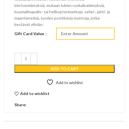
kiertueelämyksiä, mukaan lukien ruokailuelämyksiä,
kuumailmapallo- tai helikopterimatkoja, safari-, jahti- ja
maantieretkiä, luoden positiivisia muistoja, jotka
kestävät eliniän.
Gift Card Value
ADD TO CART
Add to wishlist
Add to wishlist
Share: