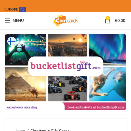
EUROPE
0
MENU
€
0.00
Home
Electronic Gift Cards