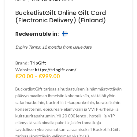
BucketlistGift Online Gift Card
(Electronic Delivery) (Finland)
Redeemable in:
Expiry Terms: 12 months from issue date
Brand:
TripGift
Website:
https://tripgift.com/
Price
€
20.00
–
€
999.00
range:
€20.00
BucketlistGift tarjoaa ainutlaatuisen ja hämmästyttävän
through
pääsyn maailman ihmeisiin kokemuksiin, räätälöityihin
€999.00
safarimatkoihin, bucket list -kaupunkeihin, kuratoituihin
konsertteihin, epicurean-elämyksiin ja VVIP-urheilu- ja
kulttuuritapahtumiin. Yli 20 000 lento-, hotelli- ja VIP-
elämystä valikoimalla paketteja kiertomatkoja
täydellisen yksityismatkan varaamiseksi! BucketlistGift
tarjoaa jännittävän valikoiman yksityisiä