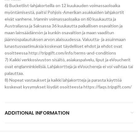
6) Bucketlist-lahjakorteilla on 12 kuukauden voimassaoloaika
myöntämisestä, paitsi Pohjois-Amerikan asukkaiden lahjakortit
eivät vanhene. Irlannin voimassaoloaika on 60 kuukautta ja
Australiassa ja Saksassa 36 kuukautta paikallisen osavaltion ja
maan lainsäädännön ja kunkin osavaltion ja maan vaaditun
jäännöspalautuksen arvon alaisuudessa. Valuutta- ja asuinmaan
lunastusvaatimuksia koskevat täydelliset ehdot ja ehdot ovat
osoitteessa http://tripgift.com/info/terms-and-conditions
7) Kaikki verkkosivuston sisältö, asiakaspalvelu, liput ja eVoucherit
ovat englanninkielisiä. Lahjakortteja ja eVouchereja ei voi vaihtaa tai
palauttaa.
8) Nopeat vastaukset ja kaikki lahjakortteja ja parasta käyttöä
koskevat kysymykset löydät osoitteesta https://faqs.tripgift.com/
ADDITIONAL INFORMATION