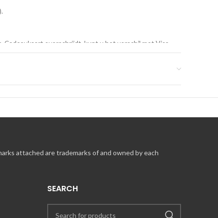
.
Cadeaukaart overschrijdt, kunt u het verschil met Visa,
eperkt geldig. De vervaldatum in Ierland is 60 maanden en
stwaarde voor elke staat en elk land. De volledige
-conditions.aspx
hers kunnen niet worden gewisseld en er vindt geen
m
 marks attached are trademarks of and owned by each
SEARCH