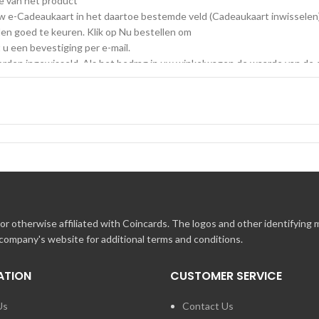
ie van het product
uw e-Cadeaukaart in het daartoe bestemde veld (Cadeaukaart inwisselen)
n goed te keuren. Klik op Nu bestellen om
 u een bevestiging per e-mail.
den ingewisseld. Als het bedrag in uw winkelwagen de waarde van de e-
datum geldig; voor ingezetenen van Noord-Amerika is de cadeaukaart onb
 de lokale wetgeving van de staat en het land en de eventuele vereiste re
 het land van vestiging, vindt u op : http://tripgift.com/info/terms-and
biljetten en e-Vouchers zijn in de Engelse taal. Cadeaukaarten & e-Vouc
n hoe deze het beste te gebruiken, vindt u op https://faqs.tripgift.co
r otherwise affiliated with Coincards. The logos and other identifying
 company's website for additional terms and conditions.
ATION
CUSTOMER SERVICE
Us
Contact Us