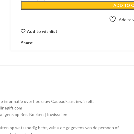
ADD TO 
Add to w
Add to wishlist
Share:
de informatie over hoe u uw Cadeaukaart inwisselt.
rlinegift.com
ervolgens op Reis Boeken | Inwisselen
uiten op wat u nodig hebt, vult u de gegevens van de persoon of