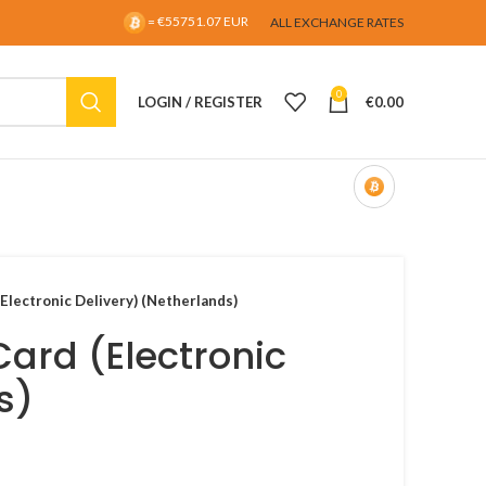
= €55751.07 EUR
ALL EXCHANGE RATES
0
LOGIN / REGISTER
€
0.00
(Electronic Delivery) (Netherlands)
 Card (Electronic
s)