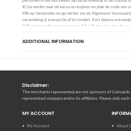
personen in die betrokken zijn bij de boeking of de transact
4) Ga verder naar de kassa en kopieer en plak de code van 
Klik op Verzenden en ga verder om de Algemene Voorwaarde
uw boeking & transactie af te ronden. Kort daarna ontvangt
5) Per transactie mogen maximaal 2 e-Cadeaukaartcodes wor
MasterCard of American Express betalen.
6) AirlineGift cadeaukaarten blijven 12 maanden na afgifte
ADDITIONAL INFORMATION
in Australië en Duitsland is dit 36 maanden, afhankelijk van
voorwaarden voor de valuta en de aflossingsverplichtingen in
7) De volledige inhoud van de website, de klantenservice, 
restitutie plaats.
8) Veelgestelde vragen en antwoorden over Cadeaukaarten e
Disclaimer:
The merchants represented are not sponsors of Coincards o
represented company and/or its affiliates. Please visit each
MY ACCOUNT
INFORM
My Account
About 