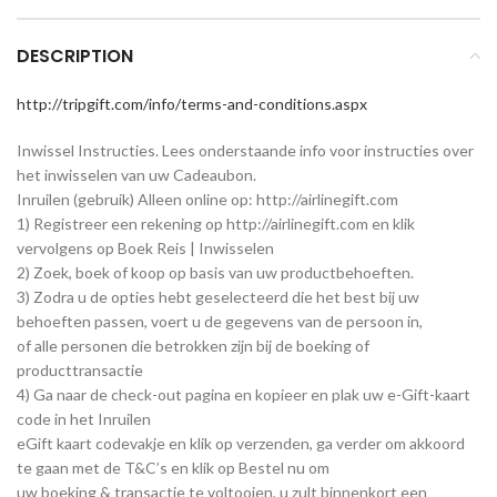
DESCRIPTION
http://tripgift.com/info/terms-and-conditions.aspx
Inwissel Instructies. Lees onderstaande info voor instructies over
het inwisselen van uw Cadeaubon.
Inruilen (gebruik) Alleen online op: http://airlinegift.com
1) Registreer een rekening op http://airlinegift.com en klik
vervolgens op Boek Reis | Inwisselen
2) Zoek, boek of koop op basis van uw productbehoeften.
3) Zodra u de opties hebt geselecteerd die het best bij uw
behoeften passen, voert u de gegevens van de persoon in,
of alle personen die betrokken zijn bij de boeking of
producttransactie
4) Ga naar de check-out pagina en kopieer en plak uw e-Gift-kaart
code in het Inruilen
eGift kaart codevakje en klik op verzenden, ga verder om akkoord
te gaan met de T&C’s en klik op Bestel nu om
uw boeking & transactie te voltooien, u zult binnenkort een