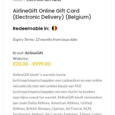
AirlineGift Online Gift Card
(Electronic Delivery) (Belgium)
Redeemable in:
Expiry Terms: 12 months from issue date
Brand:
AirlineGift
Website:
Price
€
20.00
–
€
999.00
range:
€20.00
AirlineGift biedt ‘s werelds beste
through
luchtvaartmaatschappijen een cadeaubon en een online
€999.00
reisselectie met een unieke keuze van 450
luchtvaartmaatschappijen om een vlucht te boeken
naar bijna overal ter wereld. AirlineGift biedt reismerken
aan zoals Delta Airlines, American Airlines, United
Airlines, British Airways, Qantas, Air France, KLM,
Southwest Airlines, Air Canada, Emirates, Etihad, Cathy